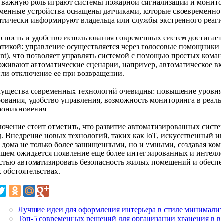
 важную роль играют системы пожарной сигнализации и монитор
менные устройства оснащены датчиками, которые своевременно
атически информируют владельца или службы экстренного реаг
асность и удобство использования современных систем достигает
атикой: управление осуществляется через голосовые помощники 
tant), что позволяет управлять системой с помощью простых ком
рживают автоматические сценарии, например, автоматическое в
или отключение ее при возвращении.
ущества современных технологий очевидны: повышение уровня
рования, удобство управления, возможность мониторинга в реал
роникновения.
лючение стоит отметить, что развитие автоматизированных сист
д. Внедрение новых технологий, таких как IoT, искусственный и
т дома не только более защищенными, но и умными, создавая ко
ущем ожидается появление еще более интегрированных и интел
стью автоматизировать безопасность жилых помещений и обесп
 обстоятельствах.
Лучшие идеи для оформления интерьера в стиле минимализ
Топ-5 современных решений для организации хранения в 