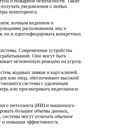
тупа и пожарной безопасности. Такие
и получать уведомления о любых
нтры мониторинга.
нием, ночным видением и
ункциями распознавания лиц и
ия, но и идентифицировать конкретных
системы. Современные устройства
срабатываний. Они могут быть
чивает мгновенную реакцию на угрозу.
стем, кодовых замков и карт-ключей.
ьцев или лица, обеспечивают высокий
становятся системы с удаленным
верь или просматривать видеозаписи
ного интеллекта (ИИ) и машинного
ировать большие объемы данных,
, системы могут отличать обычное
г и повышая эффективность