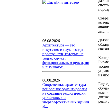
датчи
Дизайн и интерьер
систе
подоз
Совре
возмо
анали
лиц, 
Датчи
06.08.2026
облад
Архитектура — это
связа
искусство и наука создания
пространств, которые не
Контр
только служат
Биоме
функциональным целям, но
урове
и вызывают...
управ
из лю
06.08.2026
Еще о
Современная архитектура
обуче
всё больше ориентирована
выявл
на создание экологически
движе
устойчивых и
реаги
энергоэффективных зданий.
В...