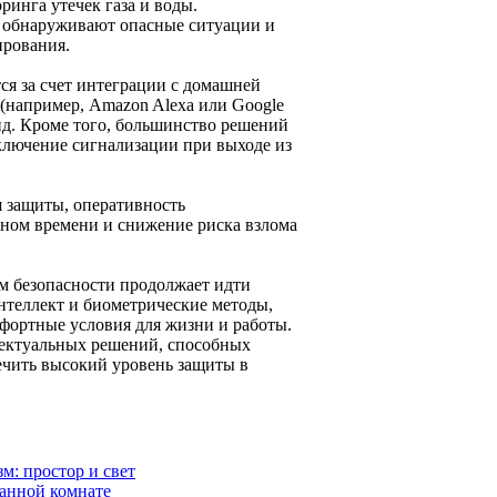
инга утечек газа и воды.
 обнаруживают опасные ситуации и
ирования.
ся за счет интеграции с домашней
(например, Amazon Alexa или Google
анд. Кроме того, большинство решений
ключение сигнализации при выходе из
 защиты, оперативность
ьном времени и снижение риска взлома
ем безопасности продолжает идти
нтеллект и биометрические методы,
мфортные условия для жизни и работы.
лектуальных решений, способных
ечить высокий уровень защиты в
м: простор и свет
ванной комнате