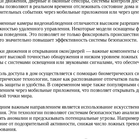
ки движения, дверные и оконные сенсоры, системы контроля дос
мы позволяют в реальном времени отслеживать состояние дома 
рительных событиях через мобильные приложения или через це
менные камеры видеонаблюдения отличаются высоким разреше
жностью удаленного управления. Некоторые модели оснащены ф
за поведения. Это позволяет не только фиксировать происшеств
что значительно повышает эффективность системы безопасности.
ки движения и открывания окон/дверей — важные компоненты 
ают высокой точностью обнаружения и низким уровнем ложных 
ны с системами освещения или звуковыми сигналами, что обеспе
оль доступа в дом осуществляется с помощью биометрических си
трические технологии, такие как распознавание отпечатков пал
нь защиты и удобства. В современном мире также популярными 
лением через мобильные приложения, что позволяет открывать д
бой точки мира.
дним важным направлением является использование искусствен
ния. Эти технологии позволяют системам безопасностью анализ
ять аномалии и предсказывать потенциальные угрозы. Например
ние от подозрительной активности, снижая число ложных трево
рования.