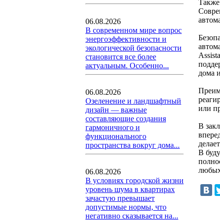
Также
Совре
автом
06.08.2026
В современном мире вопрос
Безоп
энергоэффективности и
автом
экологической безопасности
Assis
становится все более
подде
актуальным. Особенно...
дома 
Преим
06.08.2026
реаги
Озеленение и ландшафтный
или п
дизайн — важные
составляющие создания
В зак
гармоничного и
впере
функционального
делае
пространства вокруг дома...
В буд
полно
любых
06.08.2026
В условиях городской жизни
уровень шума в квартирах
зачастую превышает
допустимые нормы, что
негативно сказывается на...