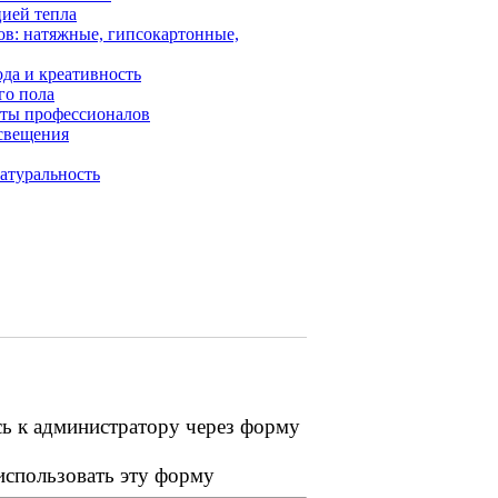
цией тепла
ов: натяжные, гипсокартонные,
да и креативность
го пола
еты профессионалов
освещения
натуральность
сь к администратору через форму
 использовать эту форму