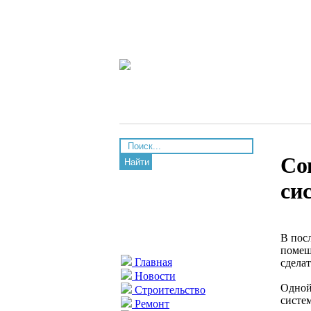
Со
Найти
си
В пос
помещ
Главная
сдела
Новости
Одной
Строительство
систе
Ремонт