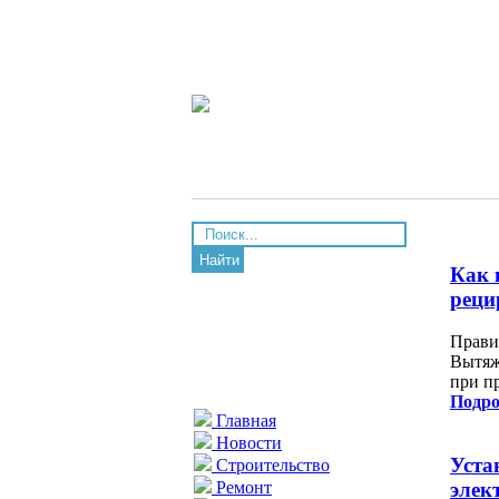
Найти
Как 
реци
Прави
Вытяж
при п
Подро
Главная
Новости
Уста
Строительство
Ремонт
элек