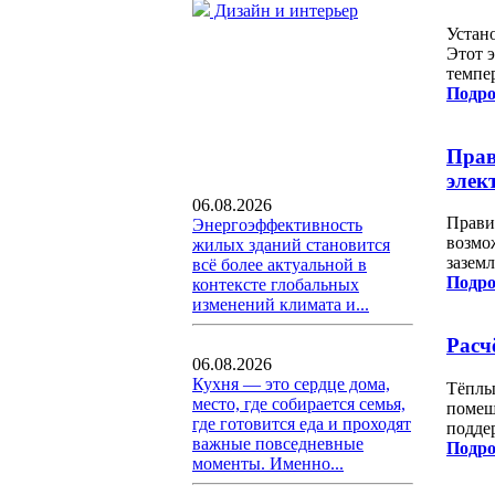
Дизайн и интерьер
Устан
Этот 
темпе
Подро
Прав
элек
06.08.2026
Прави
Энергоэффективность
возмо
жилых зданий становится
зазем
всё более актуальной в
Подро
контексте глобальных
изменений климата и...
Расч
06.08.2026
Кухня — это сердце дома,
Тёплы
место, где собирается семья,
помеще
где готовится еда и проходят
подде
важные повседневные
Подро
моменты. Именно...