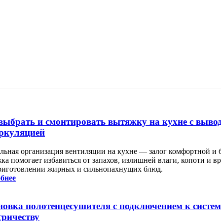
выбрать и смонтировать вытяжку на кухне с выво
ркуляцией
льная организация вентиляции на кухне — залог комфортной и 
ка помогает избавиться от запахов, излишней влаги, копоти и в
риготовлении жирных и сильнопахнущих блюд.
бнее
новка полотенцесушителя с подключением к систем
тричеству