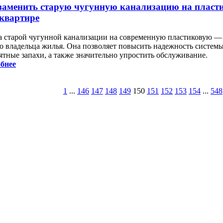
заменить старую чугунную канализацию на пласти
 квартире
а старой чугунной канализации на современную пластиковую — в
о владельца жилья. Она позволяет повысить надежность системы,
ятные запахи, а также значительно упростить обслуживание.
бнее
1
...
146
147
148
149
150
151
152
153
154
...
548