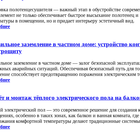
овка полотенцесушителя — важный этап в обустройстве совреме
элемент не только обеспечивает быстрое высыхание полотенец 
ратуры в помещении, но и придает интерьеру эстетичный вид.
бнее
ильное заземление в частном доме: устройство кон
трощиту
льное заземление в частном доме — залог безопасной эксплуата
жных аварийных ситуаций. Обеспечивая безопасный путь для то
ление способствует предотвращению поражения электрическим т
бнее
ёт и монтаж тёплого электрического пола на балко
й электрический пол — это современное решение для создания
ниях, особенно в таких зонах, как балкон и ванная комната, гд
ржания комфортной температуры делают традиционные системы
бнее