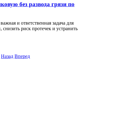
ковую без развода грязи по
ажная и ответственная задача для
 снизить риск протечек и устранить
Назад
Вперед