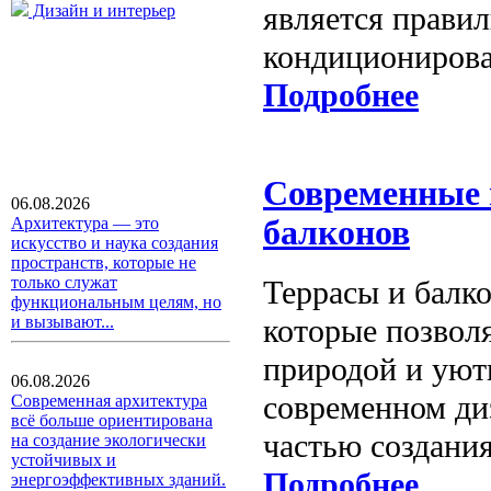
является прави
Дизайн и интерьер
кондиционирова
Подробнее
Современные 
06.08.2026
Архитектура — это
балконов
искусство и наука создания
пространств, которые не
только служат
Террасы и балк
функциональным целям, но
которые позвол
и вызывают...
природой и уют
06.08.2026
современном ди
Современная архитектура
всё больше ориентирована
частью создани
на создание экологически
устойчивых и
Подробнее
энергоэффективных зданий.