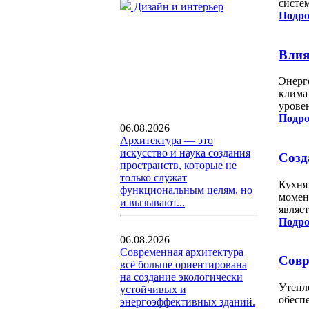
систе
Дизайн и интерьер
Подро
Влия
Энерг
клима
урове
Подро
06.08.2026
Архитектура — это
искусство и наука создания
Созд
пространств, которые не
только служат
Кухня 
функциональным целям, но
момен
и вызывают...
являет
Подро
06.08.2026
Современная архитектура
Совр
всё больше ориентирована
на создание экологически
Утепл
устойчивых и
обесп
энергоэффективных зданий.