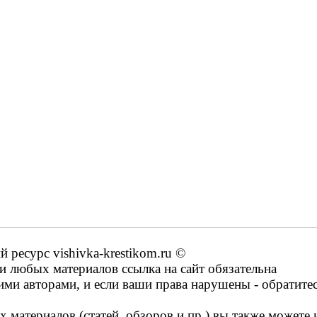
ресурс vishivka-krestikom.ru ©
 любых материалов ссылка на сайт обязательна
ими авторами, и если ваши права нарушены - обратите
 материалов (статей, обзоров и пр.) вы также можете