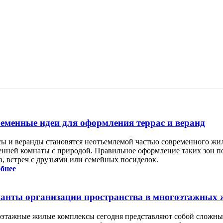
еменные идеи для оформления террас и веранд
сы и веранды становятся неотъемлемой частью современного жил
енней комнаты с природой. Правильное оформление таких зон по
а, встреч с друзьями или семейных посиделок.
бнее
анты организации пространства в многоэтажных
этажные жилые комплексы сегодня представляют собой сложные