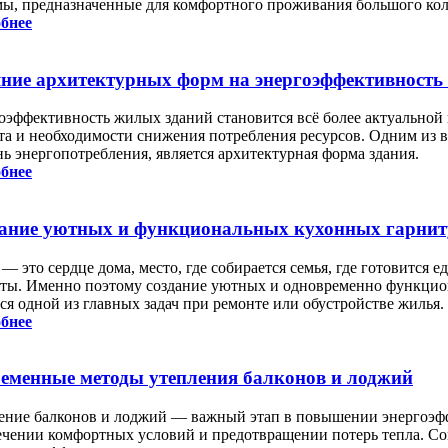
мы, предназначенные для комфортного проживания большого кол
бнее
ние архитектурных форм на энергоэффективность
оэффективность жилых зданий становится всё более актуальной 
та и необходимости снижения потребления ресурсов. Одним из
нь энергопотребления, является архитектурная форма здания.
бнее
ание уютных и функциональных кухонных гарнит
— это сердце дома, место, где собирается семья, где готовится 
ты. Именно поэтому создание уютных и одновременно функцио
ся одной из главных задач при ремонте или обустройстве жилья.
бнее
еменные методы утепления балконов и лоджий
ение балконов и лоджий — важный этап в повышении энергоэ
ечении комфортных условий и предотвращении потерь тепла. С