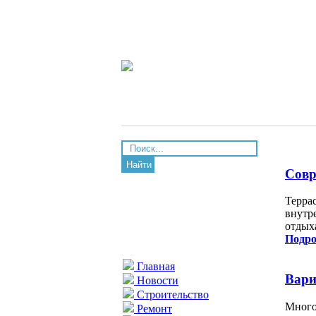
Найти
Совр
Терра
внутр
отдых
Подро
Главная
Вари
Новости
Строительство
Много
Ремонт