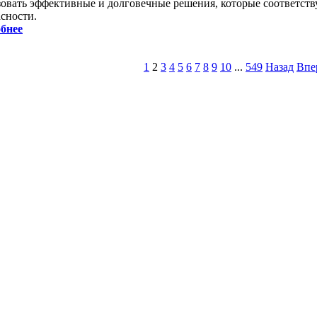
зовать эффективные и долговечные решения, которые соответств
асности.
бнее
1
2
3
4
5
6
7
8
9
10
...
549
Назад
Впе