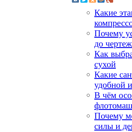
Какие эт
компрессо
Почему ус
до черте
Как выбра
сухой
Какие са
удобной 
В чём осо
флотомаши
Почему м
силы и де