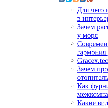
Для чего 
в интерье
Зачем ра
у моря
Современ
гармония 
Gracex.te
Зачем пр
отопител
Как фурни
межкомна
Какие вид