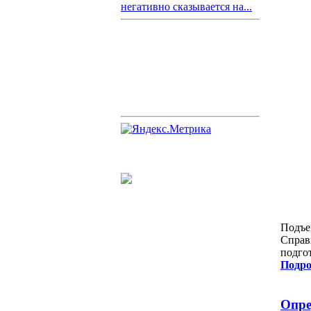
негативно сказывается на...
Подъе
Справ
подго
Подро
Опре