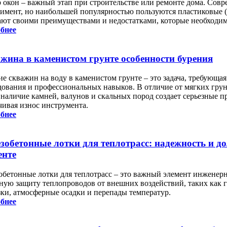
 окон – важный этап при строительстве или ремонте дома. Сов
тимент, но наибольшей популярностью пользуются пластиковые 
ают своими преимуществами и недостатками, которые необходи
бнее
жина в каменистом грунте особенности бурения
е скважин на воду в каменистом грунте – это задача, требующая
дования и профессиональных навыков. В отличие от мягких грунт
 наличие камней, валунов и скальных пород создает серьезные пр
чивая износ инструмента.
бнее
зобетонные лотки для теплотрасс: надежность и д
енте
обетонные лотки для теплотрасс – это важный элемент инжене
ную защиту теплопроводов от внешних воздействий, таких как 
зки, атмосферные осадки и перепады температур.
бнее