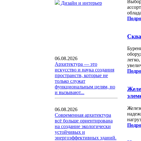
Выбор
Дизайн и интерьер
ассор
облад
Подро
Сква
Бурени
обору
06.08.2026
легко,
Архитектура — это
увели
искусство и наука создания
Подро
пространств, которые не
только служат
функциональным целям, но
Желе
и вызывают...
элем
Желез
06.08.2026
надеж
Современная архитектура
нагру
всё больше ориентирована
Подро
на создание экологически
устойчивых и
энергоэффективных зданий.