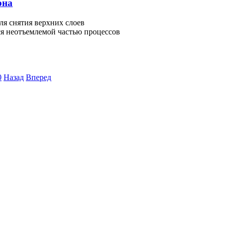
она
ля снятия верхних слоев
ся неотъемлемой частью процессов
0
Назад
Вперед