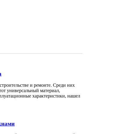
а
троительстве и ремонте. Среди них
тот универсальный материал,
сплуатационные характеристики, нашел
кнами