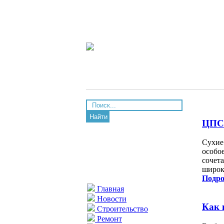
Найти
ЦПС 
Сухие
особо
сочет
широк
Подро
Главная
Новости
Как 
Строительство
Ремонт