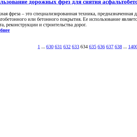
льзование дорожных фрез для снятия асфальтобет
ная фреза – это специализированная техника, предназначенная д
ьтобетонного или бетонного покрытия. Ее использование являет
а, реконструкции и строительства дорог.
бнее
1
...
630
631
632
633
634
635
636
637
638
...
140