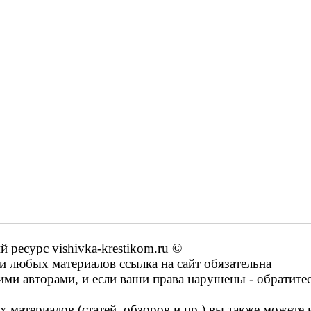
ресурс vishivka-krestikom.ru ©
 любых материалов ссылка на сайт обязательна
ими авторами, и если ваши права нарушены - обратите
 материалов (статей, обзоров и пр.) вы также можете