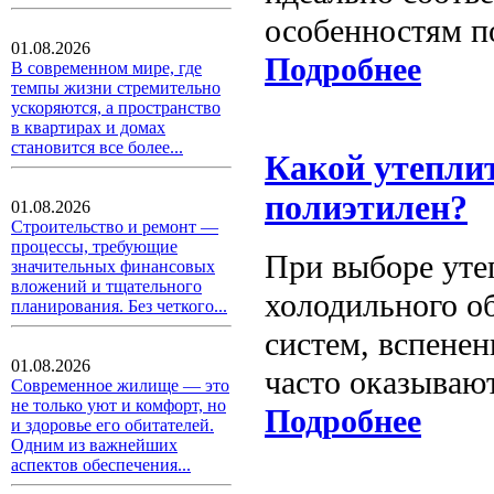
особенностям п
01.08.2026
Подробнее
В современном мире, где
темпы жизни стремительно
ускоряются, а пространство
в квартирах и домах
становится все более...
Какой утепли
полиэтилен?
01.08.2026
Строительство и ремонт —
процессы, требующие
При выборе утеп
значительных финансовых
вложений и тщательного
холодильного о
планирования. Без четкого...
систем, вспене
01.08.2026
часто оказывают
Современное жилище — это
не только уют и комфорт, но
Подробнее
и здоровье его обитателей.
Одним из важнейших
аспектов обеспечения...