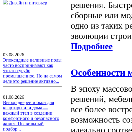
решения. Быстр
Дизайн и интерьер
сборные или мо
одно из таких р
эволюции строи
Подробнее
03.08.2026
Эпоксидные наливные полы
часто воспринимают как
Особенности м
что-то сугубо
промышленное. Но на самом
деле это решение активно...
В эпоху массов
решений, мебел
01.08.2026
Выбор дверей и окон для
все более вост
квартиры или дома —
важный этап в создании
возможность со
комфортного и безопасного
жилья. Правильный
идеально соотв
подбор...