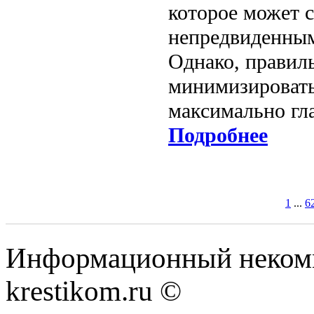
которое может 
непредвиденным
Однако, правил
минимизировать 
максимально гла
Подробнее
1
...
6
Информационный некомме
krestikom.ru ©