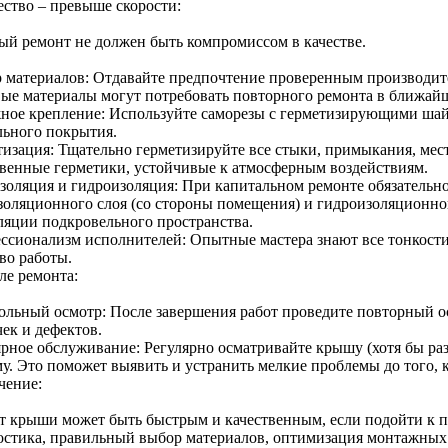
ество – превыше скорости:
ый ремонт не должен быть компромиссом в качестве.
 материалов: Отдавайте предпочтение проверенным производит
ые материалы могут потребовать повторного ремонта в ближайш
ное крепление: Используйте саморезы с герметизирующими шай
льного покрытия.
тизация: Тщательно герметизируйте все стыки, примыкания, мес
твенные герметики, устойчивые к атмосферным воздействиям.
золяция и гидроизоляция: При капитальном ремонте обязательно
золяционного слоя (со стороны помещения) и гидроизоляционного
ляции подкровельного пространства.
ссионализм исполнителей: Опытные мастера знают все тонкости
во работы.
ле ремонта:
ольный осмотр: После завершения работ проведите повторный ос
ек и дефектов.
ярное обслуживание: Регулярно осматривайте крышу (хотя бы ра
у. Это поможет выявить и устранить мелкие проблемы до того, к
чение:
т крыши может быть быстрым и качественным, если подойти к п
остика, правильный выбор материалов, оптимизация монтажных 