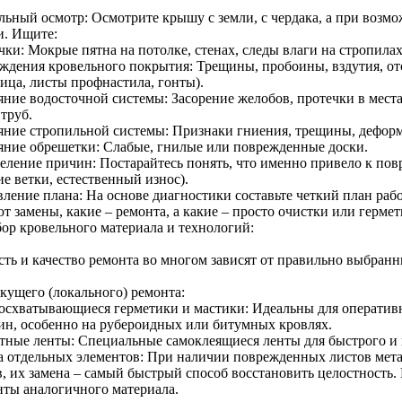
льный осмотр: Осмотрите крышу с земли, с чердака, а при возмо
и. Ищите:
чки: Мокрые пятна на потолке, стенах, следы влаги на стропила
ждения кровельного покрытия: Трещины, пробоины, вздутия, от
ица, листы профнастила, гонты).
яние водосточной системы: Засорение желобов, протечки в мест
труб.
яние стропильной системы: Признаки гниения, трещины, дефор
яние обрешетки: Слабые, гнилые или поврежденные доски.
еление причин: Постарайтесь понять, что именно привело к пов
е ветки, естественный износ).
вление плана: На основе диагностики составьте четкий план раб
т замены, какие – ремонта, а какие – просто очистки или герме
бор кровельного материала и технологий:
сть и качество ремонта во многом зависят от правильно выбранн
екущего (локального) ремонта:
осхватывающиеся герметики и мастики: Идеальны для оператив
ин, особенно на рубероидных или битумных кровлях.
тные ленты: Специальные самоклеящиеся ленты для быстрого и 
а отдельных элементов: При наличии поврежденных листов мет
в, их замена – самый быстрый способ восстановить целостность.
нты аналогичного материала.