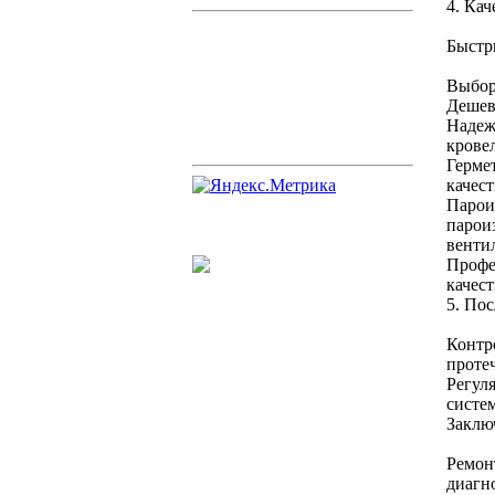
4. Кач
Быстр
Выбор
Дешев
Надеж
крове
Герме
качес
Парои
парои
венти
Профе
качест
5. Пос
Контр
протеч
Регул
систем
Заклю
Ремон
диагн