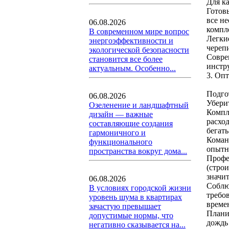
Для к
Готов
все н
06.08.2026
компл
В современном мире вопрос
Легки
энергоэффективности и
череп
экологической безопасности
Совре
становится все более
инстр
актуальным. Особенно...
3. Оп
Подго
06.08.2026
Убери
Озеленение и ландшафтный
Компл
дизайн — важные
расход
составляющие создания
бегать
гармоничного и
Коман
функционального
опытн
пространства вокруг дома...
Профе
(стро
значит
06.08.2026
Соблю
В условиях городской жизни
требо
уровень шума в квартирах
времен
зачастую превышает
Плани
допустимые нормы, что
дождь 
негативно сказывается на...