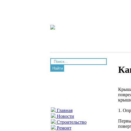
Ка
Найти
Крыша
повре
крыши
1. Оп
Главная
Новости
Первы
Строительство
повер
Ремонт