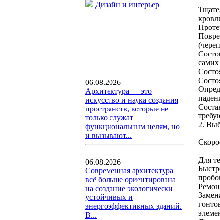
Дизайн и интерьер
Тщате
кровл
Проте
Повре
(череп
Состо
самих 
Состо
Состо
06.08.2026
Опред
Архитектура — это
падени
искусство и наука создания
Соста
пространств, которые не
требую
только служат
2. Вы
функциональным целям, но
и вызывают...
Скоро
Для т
06.08.2026
Быстр
Современная архитектура
пробо
всё больше ориентирована
Ремон
на создание экологически
Замен
устойчивых и
гонто
энергоэффективных зданий.
элеме
В...