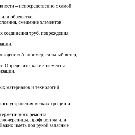
жности – непосредственно с самой
х или обрешетке.
слоения, смещение элементов
ах соединения труб, повреждения
мации.
реждению (например, сильный ветер,
от. Определите, какие элементы
тизации.
ых материалов и технологий.
ного устранения мелких трещин и
герметичного ремонта.
аллочерепицы, профнастила или
 Важно иметь под рукой запасные