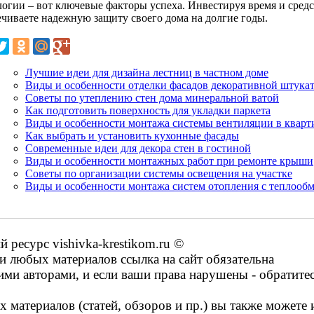
логии – вот ключевые факторы успеха. Инвестируя время и средс
ечиваете надежную защиту своего дома на долгие годы.
Лучшие идеи для дизайна лестниц в частном доме
Виды и особенности отделки фасадов декоративной штука
Советы по утеплению стен дома минеральной ватой
Как подготовить поверхность для укладки паркета
Виды и особенности монтажа системы вентиляции в кварт
Как выбрать и установить кухонные фасады
Современные идеи для декора стен в гостиной
Виды и особенности монтажных работ при ремонте крыши
Советы по организации системы освещения на участке
Виды и особенности монтажа систем отопления с теплооб
ресурс vishivka-krestikom.ru ©
 любых материалов ссылка на сайт обязательна
ими авторами, и если ваши права нарушены - обратите
 материалов (статей, обзоров и пр.) вы также можете