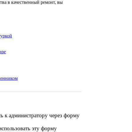
тва в качественный ремонт, вы
туркой
ире
менником
сь к администратору через форму
 использовать эту форму