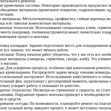
апитального ремонта:
ые кровельные системы: Некоторые производители предлагают
еобходимые материалы (кровельное покрытие, гидроизоляцию, кре
ектации.
е материалы: Металлочерепица, профнастил, гибкая черепица мо
ица или тяжелые композитные материалы.
менные технологии: Использование специальных клеев, гермети
умента (например, пневмоинструмента) может значительно уско
тимизация процесса монтажа:
товка площадки: Заранее подготовьте место для складирования м
те все лишнее, что может мешать работе.
ектация: Перед началом работ убедитесь, что у вас есть все не
ные материалы (саморезы, герметики, гвозди, клей). Это избави
 в магазин.
да: Для ускорения процесса, особенно при капитальном ремонте,
ых кровельщиков. Распределите задачи между членами команды.
ссиональный инструмент: Использование качественного и спец
ительный фен, шуруповерт с регулировкой момента, кровельные
ельно ускоряет работу и повышает ее качество.
дение технологии: Несмотря на стремление к скорости, не стои
ваниями. Нарушение правил монтажа приведет к необходимости 
и и средств.
рование погоды: По возможности, планируйте ремонт на благоп
или сильный ветер замедлит процесс и может негативно сказатьс