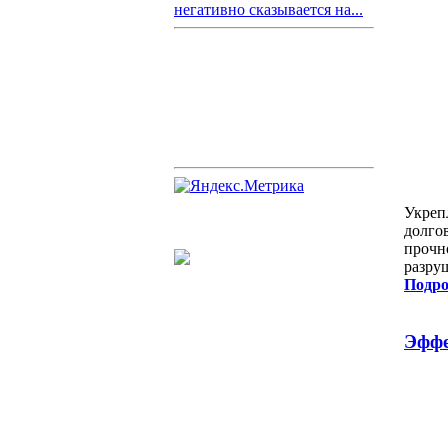
негативно сказывается на...
Укреп
долго
прочн
разру
Подро
Эффе