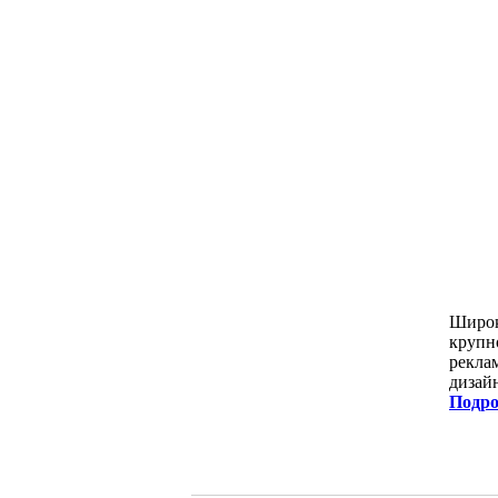
Широк
крупн
рекла
дизай
Подро