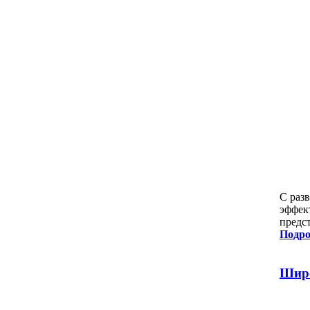
С раз
эффек
предс
Подро
Широ