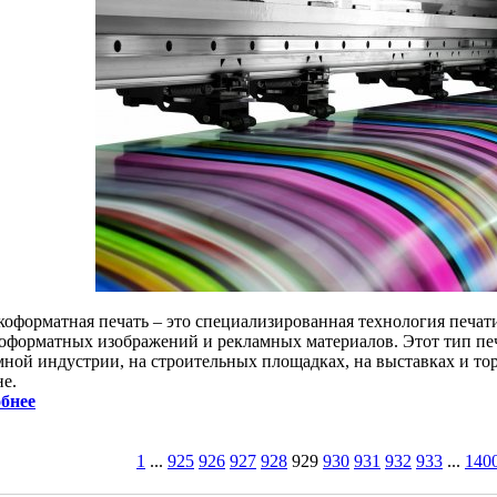
оформатная печать – это специализированная технология печати,
оформатных изображений и рекламных материалов. Этот тип печ
мной индустрии, на строительных площадках, на выставках и тор
не.
бнее
1
...
925
926
927
928
929
930
931
932
933
...
140