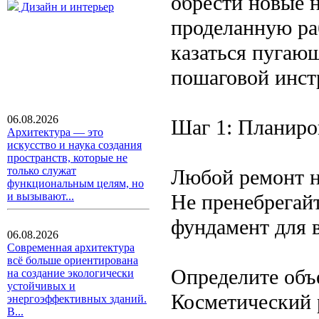
обрести новые н
Дизайн и интерьер
проделанную ра
казаться пугаю
пошаговой инст
06.08.2026
Шаг 1: Планиро
Архитектура — это
искусство и наука создания
пространств, которые не
только служат
Любой ремонт н
функциональным целям, но
Не пренебрегайт
и вызывают...
фундамент для 
06.08.2026
Современная архитектура
всё больше ориентирована
Определите объ
на создание экологически
устойчивых и
Косметический р
энергоэффективных зданий.
В...