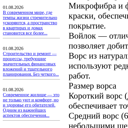
Микрофибра и ф
01.08.2026
В современном мире, где
краски, обеспе
темпы жизни стремительно
ускоряются, а пространство
покрытие.
в квартирах и домах
становится все более...
Войлок — отлич
позволяет доби
01.08.2026
Ворс из натура
Строительство и ремонт —
процессы, требующие
используют ред
значительных финансовых
вложений и тщательного
работ.
планирования. Без четкого...
Размер ворса
01.08.2026
Короткий ворс (
Современное жилище — это
не только уют и комфорт, но
обеспечивает то
и здоровье его обитателей.
Одним из важнейших
Средний ворс (6
аспектов обеспечения...
небольшими ше