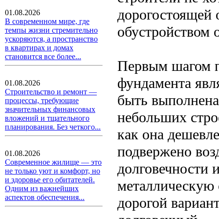
дорогостоящей 
01.08.2026
В современном мире, где
обустройством 
темпы жизни стремительно
ускоряются, а пространство
в квартирах и домах
становится все более...
Первым шагом п
фундамента явл
01.08.2026
Строительство и ремонт —
быть выполнена 
процессы, требующие
значительных финансовых
небольших стро
вложений и тщательного
планирования. Без четкого...
как она дешевле
подвержено воз
01.08.2026
Современное жилище — это
долговечности 
не только уют и комфорт, но
и здоровье его обитателей.
металлическую 
Одним из важнейших
аспектов обеспечения...
дорогой вариант