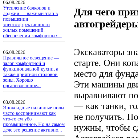
06.08.2026
Утепление балконов и
Для чего при
лоджий — важный этап в
повышении
автогрейдеры
энергоэффективности
жилых помещений,
обеспечении комфортных...
Экскаваторы зн
06.08.2026
Правильное освещение —
старте. Они коп
залог комфортной и
функциональной кухни, а
место для фунд
также приятной столовой
зоны. Хорошо
Эти машины дви
организованное...
выравнивают по
03.08.2026
— как танки, то
Эпоксидные наливные полы
часто воспринимают как
не получить. По
что-то сугубо
промышленное. Но на самом
нужны, чтобы с
деле это решение активно...