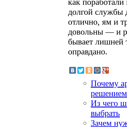
как поработали
долгой службы 
отлично, ям и т
довольны — и р
бывает лишней т
оправдано.
Почему ар
решением
Из чего ш
выбрать
Зачем ну