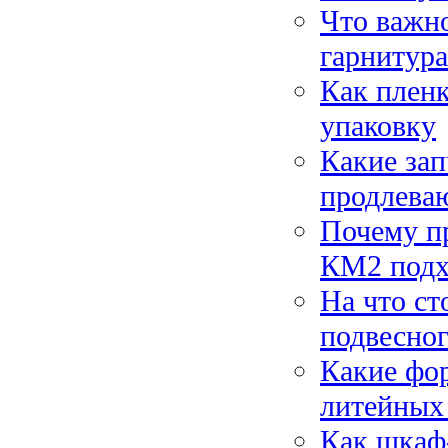
Что важно
гарнитура
Как плен
упаковку
Какие зап
продлева
Почему п
КМ2 подх
На что ст
подвесно
Какие фо
литейных
Как шкаф-