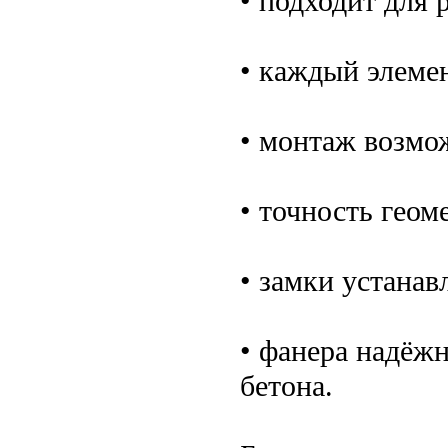
• подходит для 
• каждый элемен
• монтаж возмо
• точность геом
• замки устанав
• фанера надёж
бетона.