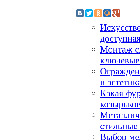
Искусстве
доступна
Монтаж с
ключевые 
Ограждени
и эстетик
Какая фу
козырько
Металличе
стильные 
Выбор ме