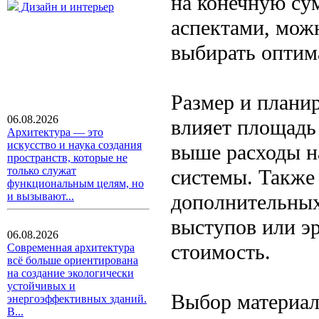
на конечную су
Дизайн и интерьер
аспектами, мож
выбирать оптим
Размер и плани
06.08.2026
влияет площадь
Архитектура — это
искусство и наука создания
выше расходы н
пространств, которые не
только служат
системы. Также
функциональным целям, но
дополнительных
и вызывают...
выступов или эр
06.08.2026
стоимость.
Современная архитектура
всё больше ориентирована
на создание экологически
устойчивых и
Выбор материал
энергоэффективных зданий.
В...