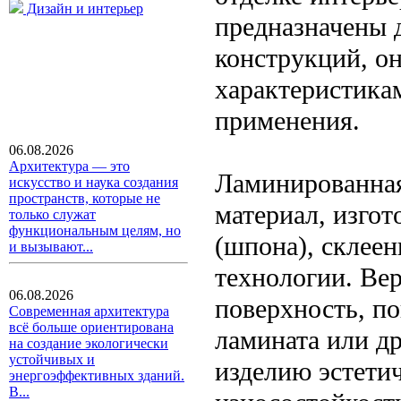
Дизайн и интерьер
предназначены 
конструкций, о
характеристикам
применения.
06.08.2026
Архитектура — это
Ламинированная
искусство и наука создания
пространств, которые не
материал, изго
только служат
функциональным целям, но
(шпона), склее
и вызывают...
технологии. Ве
06.08.2026
поверхность, п
Современная архитектура
всё больше ориентирована
ламината или др
на создание экологически
устойчивых и
изделию эстети
энергоэффективных зданий.
В...