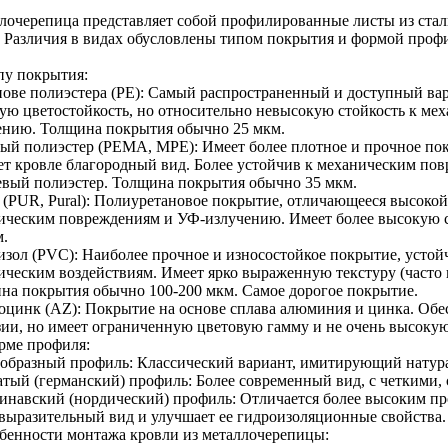
лочерепица представляет собой профилированные листы из ста
. Различия в видах обусловлены типом покрытия и формой проф
пу покрытия:
нове полиэстера (PE): Самый распространенный и доступный вар
ую цветостойкость, но относительно невысокую стойкость к ме
ению. Толщина покрытия обычно 25 мкм.
ый полиэстер (PEMA, MPE): Имеет более плотное и прочное пок
ет кровле благородный вид. Более устойчив к механическим по
евый полиэстер. Толщина покрытия обычно 35 мкм.
 (PUR, Pural): Полиуретановое покрытие, отличающееся высокой
ическим повреждениям и УФ-излучению. Имеет более высокую 
м.
изол (PVC): Наиболее прочное и износостойкое покрытие, устой
ическим воздействиям. Имеет ярко выраженную текстуру (часто
на покрытия обычно 100-200 мкм. Самое дорогое покрытие.
цинк (AZ): Покрытие на основе сплава алюминия и цинка. Обе
зии, но имеет ограниченную цветовую гамму и не очень высокую
рме профиля:
образный профиль: Классический вариант, имитирующий натур
атый (германский) профиль: Более современный вид, с четкими,
инавский (нордический) профиль: Отличается более высоким пр
 выразительный вид и улучшает ее гидроизоляционные свойства.
обенности монтажа кровли из металлочерепицы: