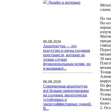
Дизайн и интерьер
Метал
слоем
По ти
На ос
хорош
излуч
Матов
прида
06.08.2026
глянц
Архитектура — это
Пурал
искусство и наука создания
механ
пространств, которые не
50 мк
только служат
Пласт
функциональным целям, но
механ
и вызывают...
Толщи
Алюмо
корро
06.08.2026
По фо
Современная архитектура
Волно
всё больше ориентирована
Углов
на создание экологически
Сканд
устойчивых и
более
энергоэффективных зданий.
2. Ос
В...