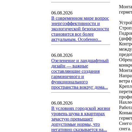
Монта
герме
06.08.2026
В современном мире вопрос
Устро
энергоэффективности и
Строп
экологической безопасности
Гидро
становится все более
(дифф
актуальным. Особенно...
Контр
между
предо
06.08.2026
Обреш
Озеленение и ландшафтный
конкр
дизайн — важные
Монта
составляющие создания
Напра
гармоничного и
ветра 
функционального
Крепл
пространства вокруг дома...
перет
профи
Нахле
06.08.2026
Работ
В условиях городской жизни
Коньк
уровень шума в квартирах
герме
зачастую превышает
Снего
допустимые нормы, что
снега.
негативно сказывается на...