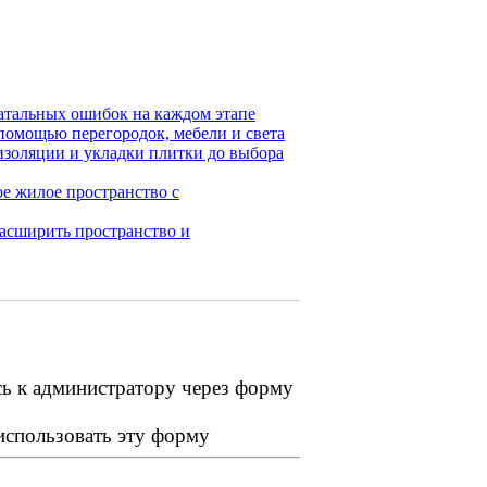
фатальных ошибок на каждом этапе
помощью перегородок, мебели и света
изоляции и укладки плитки до выбора
е жилое пространство с
расширить пространство и
сь к администратору через форму
 использовать эту форму