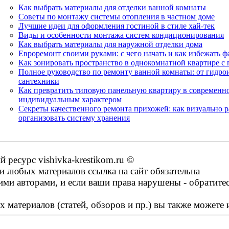
Как выбрать материалы для отделки ванной комнаты
Советы по монтажу системы отопления в частном доме
Лучшие идеи для оформления гостиной в стиле хай-тек
Виды и особенности монтажа систем кондиционирования
Как выбрать материалы для наружной отделки дома
Евроремонт своими руками: с чего начать и как избежать 
Как зонировать пространство в однокомнатной квартире с 
Полное руководство по ремонту ванной комнаты: от гидро
сантехники
Как превратить типовую панельную квартиру в современно
индивидуальным характером
Секреты качественного ремонта прихожей: как визуально 
организовать систему хранения
ресурс vishivka-krestikom.ru ©
 любых материалов ссылка на сайт обязательна
ими авторами, и если ваши права нарушены - обратите
 материалов (статей, обзоров и пр.) вы также можете