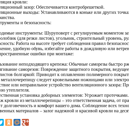
ляция кровли:
ляционный зазор: Обеспечивается контробрешеткой.
ляционные выходы: Устанавливаются в коньке или других точках
ранства.
струменты и безопасность:
одимые инструменты: Шуруповерт с регулируемым моментом за
олобзик (для резки листов), угольник, строительный уровень, ру
асность: Работа на высоте требует соблюдения правил безопасно
жение, удобную обувь, избегайте работы в дождливую или ветре
спространенные ошибки при монтаже:
ьзование неподходящего крепежа: Обычные саморезы быстро рж
ягивание саморезов: Повреждение защитного покрытия, ведущее 
 листов болгаркой: Приводит к оплавлению полимерного покрыти
ь металлочерепицу следует кровельными ножницами или электро
ствие или неправильное устройство вентиляционного зазора: Пр
ию утеплителя.
ественная установка доборных элементов: Угрожает протечками.
ж кровли из металлочерепицы – это ответственная задача, от п
ит долговечность и комфорт вашего дома. Соблюдение всех техн
твенных материалов – залог надежной и красивой кровли на деся