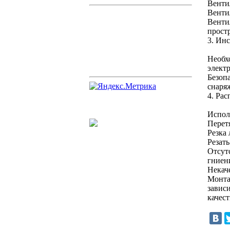
Венти
Венти
Венти
прост
3. Ин
Необх
электр
Безоп
снаря
4. Ра
Испол
Перет
Резка
Резат
Отсут
гниен
Некач
Монта
завис
качес