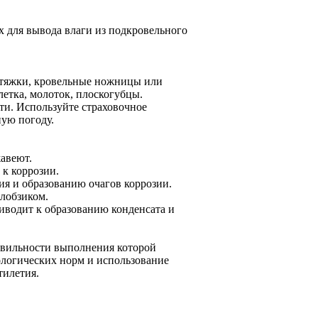
 для вывода влаги из подкровельного
тяжки, кровельные ножницы или
летка, молоток, плоскогубцы.
сти. Используйте страховочное
ную погоду.
авеют.
к коррозии.
я и образованию очагов коррозии.
лобзиком.
иводит к образованию конденсата и
равильности выполнения которой
ологических норм и использование
тилетия.