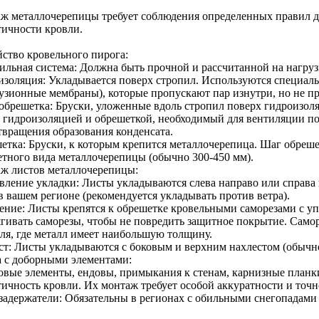
ж металлочерепицы требует соблюдения определенных правил д
тичности кровли.
йство кровельного пирога:
ильная система: Должна быть прочной и рассчитанной на нагрузк
изоляция: Укладывается поверх стропил. Используются специа
узионные мембраны), которые пропускают пар изнутри, но не п
обрешетка: Бруски, уложенные вдоль стропил поверх гидроизол
 гидроизоляцией и обрешеткой, необходимый для вентиляции по
твращения образования конденсата.
етка: Бруски, к которым крепится металлочерепица. Шаг обреше
етного вида металлочерепицы (обычно 300-450 мм).
ж листов металлочерепицы:
вление укладки: Листы укладываются слева направо или справа 
в вашем регионе (рекомендуется укладывать против ветра).
ение: Листы крепятся к обрешетке кровельными саморезами с 
ягивать саморезы, чтобы не повредить защитное покрытие. Сам
ля, где металл имеет наибольшую толщину.
ст: Листы укладываются с боковым и верхним нахлестом (обычно 
а с доборными элементами:
овые элементы, ендовы, примыкания к стенам, карнизные планк
тичность кровли. Их монтаж требует особой аккуратности и точн
задержатели: Обязательны в регионах с обильными снегопадами