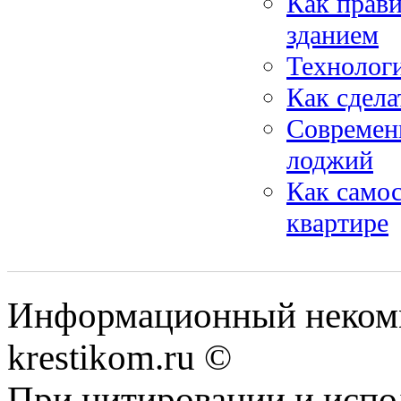
Как прав
зданием
Технологи
Как сдела
Современ
лоджий
Как самос
квартире
Информационный некомме
krestikom.ru ©
При цитировании и испо