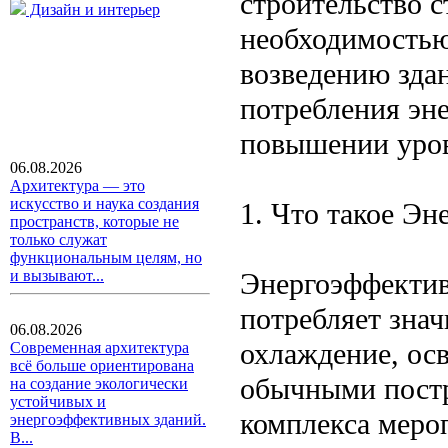
строительство с
Дизайн и интерьер
необходимостью
возведению зда
потребления эн
повышении уро
06.08.2026
Архитектура — это
искусство и наука создания
1. Что такое Э
пространств, которые не
только служат
функциональным целям, но
Энергоэффективн
и вызывают...
потребляет знач
06.08.2026
охлаждение, ос
Современная архитектура
всё больше ориентирована
обычными постр
на создание экологически
устойчивых и
комплекса меро
энергоэффективных зданий.
В...