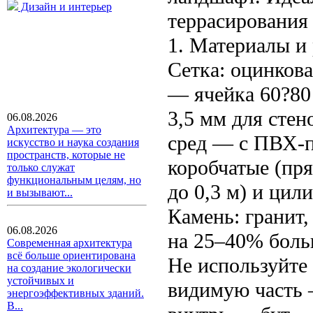
Дизайн и интерьер
террасирования 
1. Материалы и 
Сетка: оцинков
— ячейка 60?80
3,5 мм для стен
06.08.2026
Архитектура — это
сред — с ПВХ-
искусство и наука создания
пространств, которые не
коробчатые (пр
только служат
функциональным целям, но
до 0,3 м) и цил
и вызывают...
Камень: гранит,
06.08.2026
на 25–40% боль
Современная архитектура
всё больше ориентирована
Не используйте
на создание экологически
устойчивых и
видимую часть 
энергоэффективных зданий.
В...