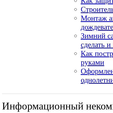
Как защит
Строитель
Монтаж ав
дождеват
Зимний са
сделать и
Как постр
руками
Оформлен
однолетн
Информационный некомме