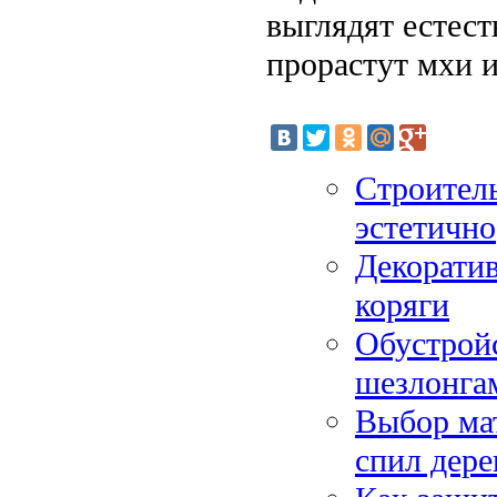
выглядят естес
прорастут мхи и
Строитель
эстетично
Декоратив
коряги
Обустройс
шезлонга
Выбор мат
спил дере