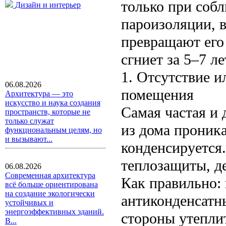
только при соб
Дизайн и интерьер
пароизоляции, 
превращают его
сгниет за 5–7 ле
1. Отсутствие 
06.08.2026
помещения
Архитектура — это
искусство и наука создания
Самая частая и
пространств, которые не
только служат
из дома проника
функциональным целям, но
и вызывают...
конденсируется
теплозащиты, де
06.08.2026
Современная архитектура
Как правильно:
всё больше ориентирована
на создание экологически
антиконденсатн
устойчивых и
энергоэффективных зданий.
стороны утепли
В...