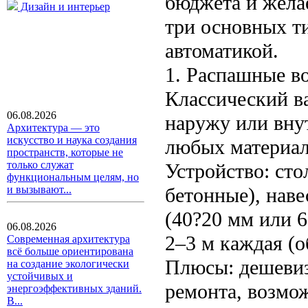
бюджета и жела
Дизайн и интерьер
три основных т
автоматикой.
1. Распашные в
Классический в
06.08.2026
наружу или внут
Архитектура — это
искусство и наука создания
любых материало
пространств, которые не
только служат
Устройство: ст
функциональным целям, но
бетонные), наве
и вызывают...
(40?20 мм или 
06.08.2026
2–3 м каждая (о
Современная архитектура
всё больше ориентирована
Плюсы: дешевизн
на создание экологически
устойчивых и
ремонта, возмо
энергоэффективных зданий.
В...