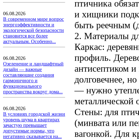
птичника обяза
и хищники подк
06.08.2026
В современном мире вопрос
быть реечным (д
энергоэффективности и
экологической безопасности
2. Материалы дл
становится все более
актуальным. Особенно...
Каркас: деревя
профиль. Дерев
06.08.2026
Озеленение и ландшафтный
антисептиком и 
дизайн — важные
составляющие создания
долговечнее, н
гармоничного и
функционального
— нужно утепле
пространства вокруг дома...
металлической о
06.08.2026
Стены: для пти
В условиях городской жизни
уровень шума в квартирах
(минвата или п
зачастую превышает
допустимые нормы, что
вагонкой. Для к
негативно сказывается на...