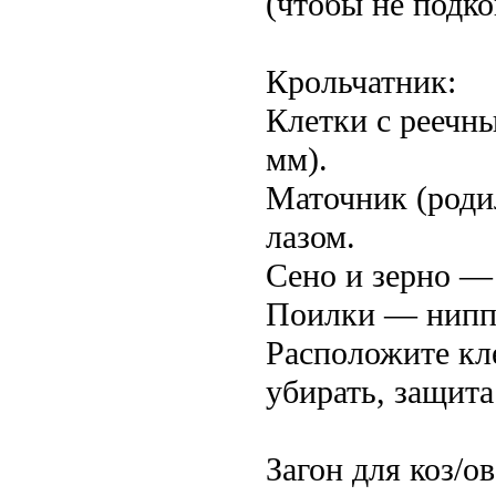
(чтобы не подко
Крольчатник:
Клетки с реечн
мм).
Маточник (роди
лазом.
Сено и зерно —
Поилки — ниппе
Расположите кле
убирать, защита
Загон для коз/ов