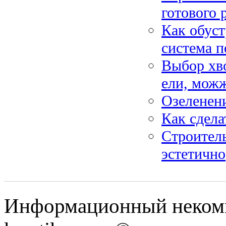
готового 
Как обуст
система п
Выбор хво
ели, мож
Озеленени
Как сдела
Строитель
эстетично
Информационный некомме