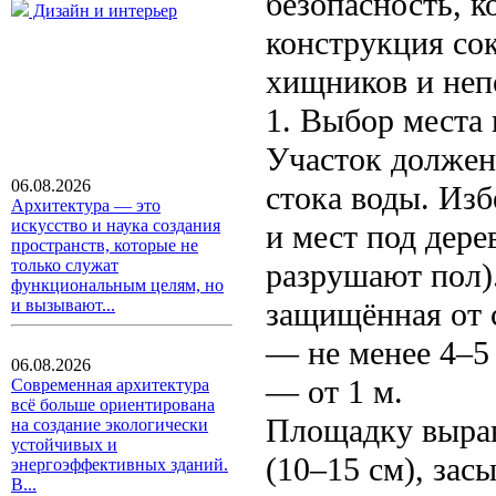
безопасность, к
Дизайн и интерьер
конструкция сок
хищников и неп
1. Выбор места
Участок должен
06.08.2026
стока воды. Изб
Архитектура — это
искусство и наука создания
и мест под дере
пространств, которые не
только служат
разрушают пол)
функциональным целям, но
защищённая от с
и вызывают...
— не менее 4–5 
06.08.2026
— от 1 м.
Современная архитектура
всё больше ориентирована
Площадку вырав
на создание экологически
устойчивых и
(10–15 см), зас
энергоэффективных зданий.
В...