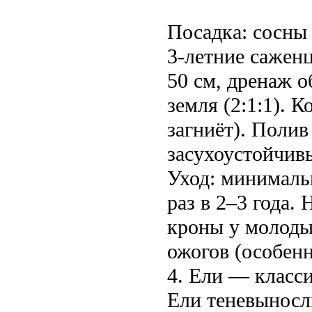
Посадка: сосны
3-летние сажен
50 см, дренаж о
земля (2:1:1). 
загниёт). Полив
засухоустойчив
Уход: минималь
раз в 2–3 года.
кроны у молоды
ожогов (особенн
4. Ели — класс
Ели теневыносл