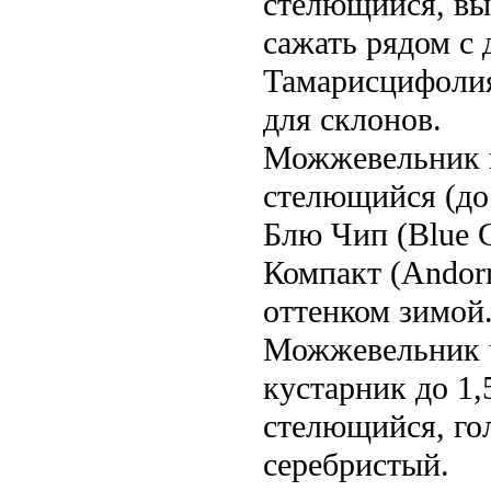
стелющийся, выс
сажать рядом с 
Тамарисцифолия 
для склонов.
Можжевельник го
стелющийся (до 
Блю Чип (Blue 
Компакт (Andor
оттенком зимой
Можжевельник ч
кустарник до 1,
стелющийся, го
серебристый.