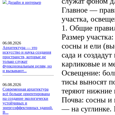
служат фоном д
Дизайн и интерьер
Главное — прав
участка, освеще
1. Общие прави
Размер участка:
06.08.2026
сосны и ели (вы
Архитектура — это
искусство и наука создания
сада и создаду
пространств, которые не
только служат
карликовые и м
функциональным целям, но
Освещение: бол
и вызывают...
тисы выносят п
06.08.2026
теряют нижние 
Современная архитектура
всё больше ориентирована
Почва: сосны и 
на создание экологически
устойчивых и
— на суглинке. 
энергоэффективных зданий.
В...