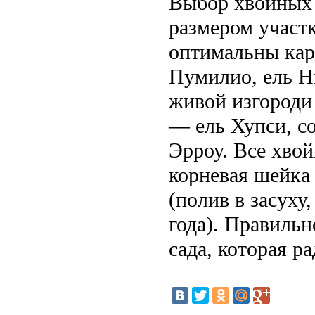
Выбор хвойных 
размером участк
оптимальны карл
Пумилио, ель 
живой изгороди
— ель Хупси, с
Эрроу. Все хво
корневая шейка
(полив в засуху
года). Правиль
сада, которая ра