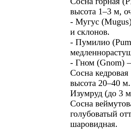
Сосна горная (
высота 1–3 м, о
- Мугус (Mugus)
и склонов.
- Пумилио (Pumi
медленнорастущ
- Гном (Gnom) —
Сосна кедровая 
высота 20–40 м
Изумруд (до 3 м
Сосна веймутова
голубоватый отт
шаровидная.