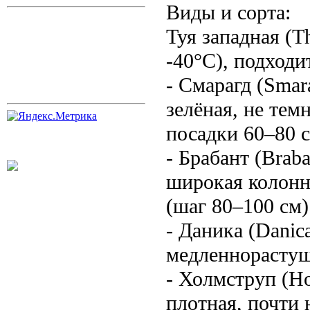
Виды и сорта:
Туя западная (T
-40°C), подходи
- Смарагд (Smar
зелёная, не тем
посадки 60–80 с
- Брабант (Brab
широкая колонна
(шаг 80–100 см)
- Даника (Danic
медленнорастущ
- Холмструп (Ho
плотная, почти 