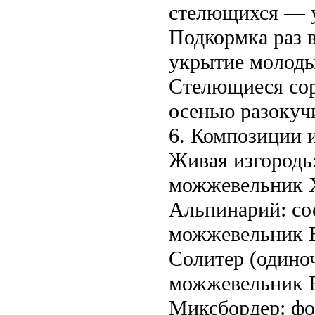
стелющихся — у
Подкормка раз в
укрытие молоды
Стелющиеся сор
осенью разокуч
6. Композиции 
Живая изгородь:
можжевельник Х
Альпинарий: со
можжевельник Б
Солитер (одиноч
можжевельник 
Миксбордер: фо