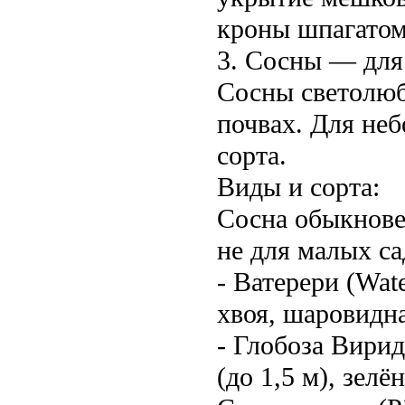
кроны шпагатом 
3. Сосны — для
Сосны светолюб
почвах. Для не
сорта.
Виды и сорта:
Сосна обыкновен
не для малых са
- Ватерери (Wat
хвоя, шаровидна
- Глобоза Вирид
(до 1,5 м), зелё