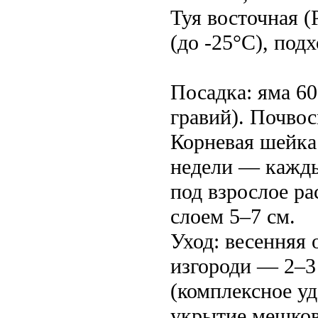
Туя восточная (P
(до -25°C), под
Посадка: яма 60
гравий). Почвос
Корневая шейка
недели — каждые
под взрослое р
слоем 5–7 см.
Уход: весенняя 
изгороди — 2–3 
(комплексное уд
укрытие мешков