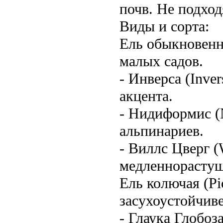
почв. Не подход
Виды и сорта:
Ель обыкновенна
малых садов.
- Инверса (Inve
акцента.
- Нидиформис (N
альпинариев.
- Виллс Цверг (
медленнорастущ
Ель колючая (Pi
засухоустойчив
- Глаука Глобоз