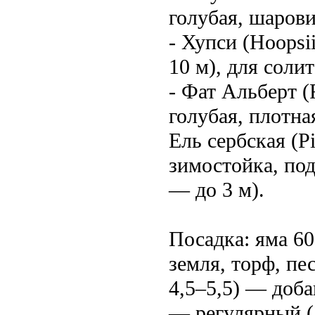
голубая, шарови
- Хупси (Hoopsi
10 м), для солит
- Фат Альберт (
голубая, плотна
Ель сербская (P
зимостойка, под
— до 3 м).
Посадка: яма 60
земля, торф, пе
4,5–5,5) — доба
— регулярный (2