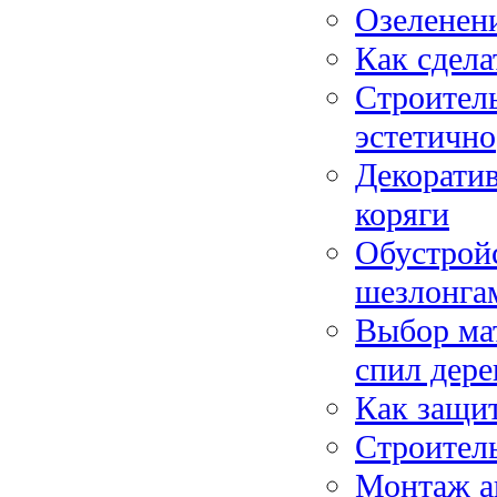
Озеленени
Как сдела
Строитель
эстетично
Декоратив
коряги
Обустройс
шезлонга
Выбор мат
спил дере
Как защит
Строитель
Монтаж ав