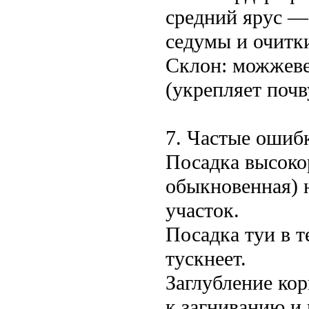
средний ярус 
седумы и очитк
Склон: можжеве
(укрепляет почв
7. Частые ошиб
Посадка высоко
обыкновенная) н
участок.
Посадка туи в т
тускнеет.
Заглубление кор
к загниванию и 