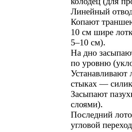
колодец (для пр
Линейный отвод
Копают траншею
10 см шире лот
5–10 см).
На дно засыпают
по уровню (укло
Устанавливают л
стыках — силик
Засыпают пазух
слоями).
Последний лото
угловой переход