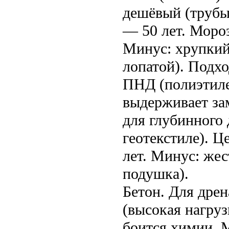
дешёвый (трубы
— 50 лет. Мороз
Минус: хрупкий
лопатой). Подхо
ПНД (полиэтиле
выдерживает зам
для глубинного
геотекстиле). 
лет. Минус: же
подушка).
Бетон. Для дрен
(высокая нагруз
боится химии. М