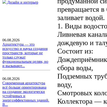
продуманной си
Дизайн и интерьер
превращается в 
заливает водой.
1. Виды водост
Ливневая канали
06.08.2026
дождевую и тал
Архитектура — это
искусство и наука создания
Состоит из:
пространств, которые не
только служат
Дождеприёмнико
функциональным целям, но
сбора воды,
и вызывают...
Подземных труб
06.08.2026
воду,
Современная архитектура
всё больше ориентирована
Смотровых коло
на создание экологически
устойчивых и
Коллектора — к
энергоэффективных зданий.
В...