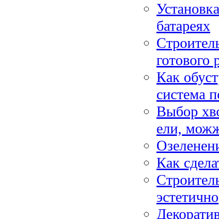
Установка
батареях
Строител
готового 
Как обуст
система п
Выбор хво
ели, мож
Озеленени
Как сдела
Строитель
эстетично
Декоратив