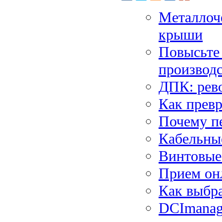
Металлоч
крыши
Повысьте
производ
ДПК: рев
Как превр
Почему пе
Кабельные
Винтовые
Прием он
Как выбр
DCImanage