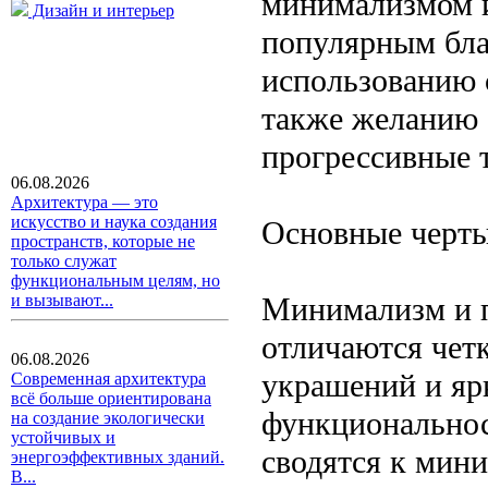
минимализмом и
Дизайн и интерьер
популярным бла
использованию 
также желанию 
прогрессивные 
06.08.2026
Архитектура — это
искусство и наука создания
Основные черты
пространств, которые не
только служат
функциональным целям, но
Минимализм и п
и вызывают...
отличаются чет
06.08.2026
украшений и яр
Современная архитектура
всё больше ориентирована
функциональнос
на создание экологически
устойчивых и
сводятся к мин
энергоэффективных зданий.
В...