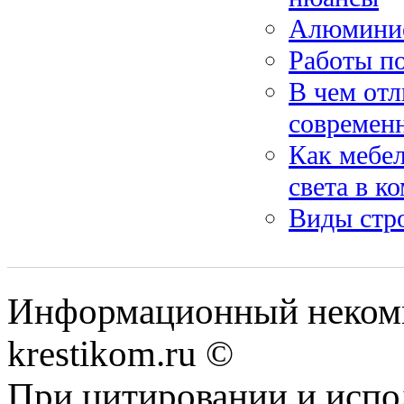
Алюминие
Работы п
В чем отл
современ
Как мебел
света в к
Виды стр
Информационный некомме
krestikom.ru ©
При цитировании и испо