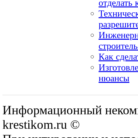
отделать 
Техническ
разрешит
Инженерн
строитель
Как сдела
Изготовле
нюансы
Информационный некомме
krestikom.ru ©