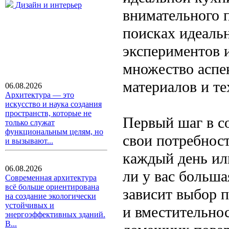
Дизайн и интерьер
внимательного 
поисках идеаль
экспериментов 
множество аспе
материалов и те
06.08.2026
Архитектура — это
искусство и наука создания
пространств, которые не
Первый шаг в с
только служат
функциональным целям, но
свои потребност
и вызывают...
каждый день ил
06.08.2026
ли у вас больша
Современная архитектура
всё больше ориентирована
зависит выбор 
на создание экологически
устойчивых и
и вместительно
энергоэффективных зданий.
В...