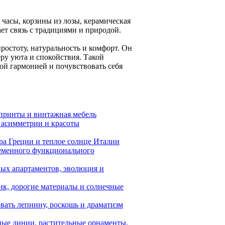
асы, корзины из лозы, керамическая
ет связь с традициями и природой.
ростоту, натуральность и комфорт. Он
еру уюта и спокойствия. Такой
ной гармонией и почувствовать себя
принты и винтажная мебель
 асимметрии и красоты
ра Греции и теплое солнце Италии
ременного функционального
ных апартаментов, эволюция и
ик, дорогие материалы и солнечные
вать лепнину, роскошь и драматизм
ные линии, растительные орнаменты,