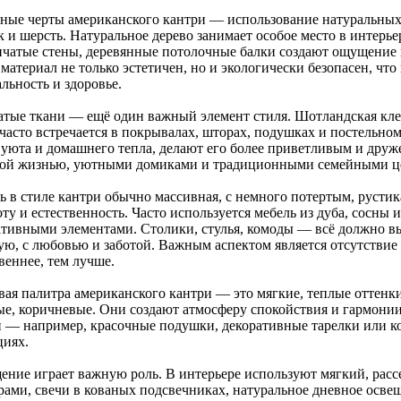
ные черты американского кантри — использование натуральных м
 и шерсть. Натуральное дерево занимает особое место в интерье
нчатые стены, деревянные потолочные балки создают ощущение 
материал не только эстетичен, но и экологически безопасен, что 
льность и здоровье.
атые ткани — ещё один важный элемент стиля. Шотландская клет
 часто встречается в покрывалах, шторах, подушках и постельно
 уюта и домашнего тепла, делают его более приветливым и друж
кой жизнью, уютными домиками и традиционными семейными ц
ь в стиле кантри обычно массивная, с немного потертым, русти
ту и естественность. Часто используется мебель из дуба, сосны 
ативными элементами. Столики, стулья, комоды — всё должно выг
ую, с любовью и заботой. Важным аспектом является отсутствие
веннее, тем лучше.
вая палитра американского кантри — это мягкие, теплые оттенки
ые, коричневые. Они создают атмосферу спокойствия и гармони
и — например, красочные подушки, декоративные тарелки или 
циях.
ение играет важную роль. В интерьере используют мягкий, рас
рами, свечи в кованых подсвечниках, натуральное дневное осве