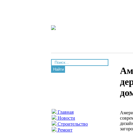
Ам
Найти
де
до
Главная
Амери
совре
Новости
дизайн
Строительство
загор
Ремонт