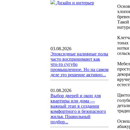
Дизайн и интерьер
Основ
хлопок
бреве
Такой 
натура
Клетч
тонах
нотки
03.08.2026
сельс
Эпоксидные наливные полы
часто воспринимают как
Мебел
что-то сугубо
просто
промышленное. Но на самом
декор
деле это решение активно...
вручн
естест
01.08.2026
Цвето
Выбор дверей и окон для
голуб
квартиры или дома —
детал
важный этап в создании
тради
комфортного и безопасного
жилья. Правильный
Освещ
подбор...
абажу