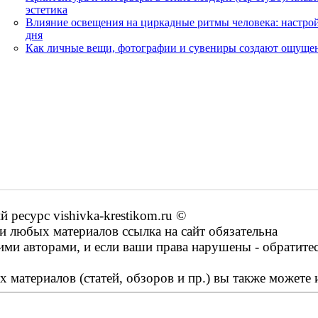
эстетика
Влияние освещения на циркадные ритмы человека: настрой
дня
Как личные вещи, фотографии и сувениры создают ощущен
ресурс vishivka-krestikom.ru ©
 любых материалов ссылка на сайт обязательна
ими авторами, и если ваши права нарушены - обратите
 материалов (статей, обзоров и пр.) вы также можете