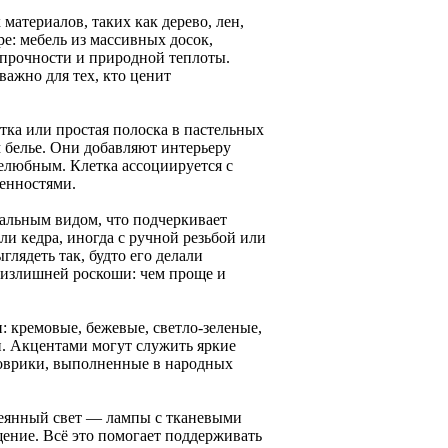
атериалов, таких как дерево, лен,
ре: мебель из массивных досок,
прочности и природной теплоты.
важно для тех, кто ценит
ка или простая полоска в пастельных
м белье. Они добавляют интерьеру
елюбным. Клетка ассоциируется с
енностями.
кальным видом, что подчеркивает
или кедра, иногда с ручной резьбой или
лядеть так, будто его делали
 излишней роскоши: чем проще и
: кремовые, бежевые, светло-зеленые,
и. Акцентами могут служить яркие
коврики, выполненные в народных
сеянный свет — лампы с тканевыми
щение. Всё это помогает поддерживать