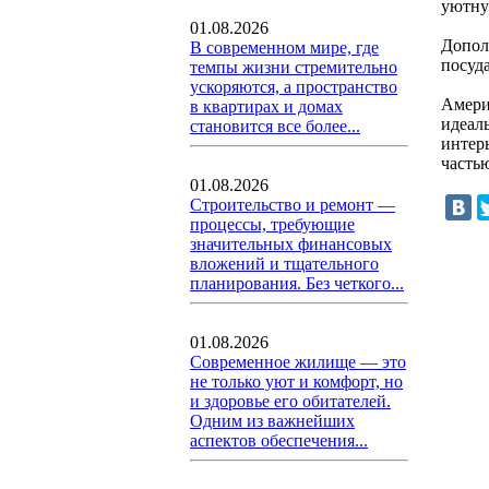
уютну
01.08.2026
Допол
В современном мире, где
посуда
темпы жизни стремительно
ускоряются, а пространство
Амери
в квартирах и домах
идеал
становится все более...
интер
часть
01.08.2026
Строительство и ремонт —
процессы, требующие
значительных финансовых
вложений и тщательного
планирования. Без четкого...
01.08.2026
Современное жилище — это
не только уют и комфорт, но
и здоровье его обитателей.
Одним из важнейших
аспектов обеспечения...