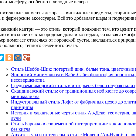
ю атмосферу, особенно в холодные вечера.
нительные элементы декора — винтажные предметы, старинные ч
 и фермерские аксессуары. Всё это добавляет шарм и подчеркива
канский кантри — это стиль, который подходит тем, кто ценит п
ьно вписывается в загородные дома и коттеджи, создавая атмосф
ьер помогает отвлечься от городской суеты, насладиться природ
ю большого, теплого семейного очага.
Стиль Шебби-Шик: потертый шик, белые тона, цветочные 
Японский минимализм и Ваби-Саби: философия простоты,
несовершенства
Средиземноморский стиль в интерьере: бело-голубая палит
Скандинавский стиль: от традиционных изб хюгге до сов
минимализма
Индустриальный стиль Лофт: от фабричных цехов до элит
принципы
История и характерные черты стиля Ар-Деко: геометрия, ш
лучи
Стиль Барокко в современной интерпретации: как использо
без китча
Архитектура и интерьеры в стиле Модерн (Ар-Нуво): плав