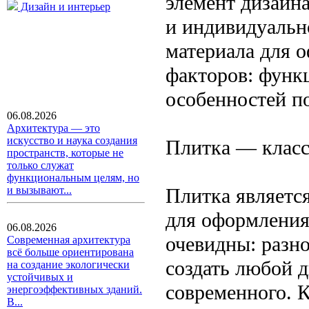
элемент дизайн
Дизайн и интерьер
и индивидуальн
материала для 
факторов: функ
особенностей п
06.08.2026
Архитектура — это
искусство и наука создания
Плитка — класс
пространств, которые не
только служат
функциональным целям, но
Плитка являетс
и вызывают...
для оформления
06.08.2026
очевидны: разно
Современная архитектура
всё больше ориентирована
создать любой д
на создание экологически
устойчивых и
современного. К
энергоэффективных зданий.
В...