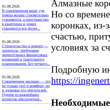
Алмазные коро
01.08.2026
В современном мире, где
Но со времен
темпы жизни стремительно
ускоряются, а пространство
коронках, из-
в квартирах и домах
становится все более...
счастью, при
01.08.2026
условиях за с
Строительство и ремонт —
процессы, требующие
значительных финансовых
вложений и тщательного
планирования. Без четкого...
Подробную ин
01.08.2026
https://ingene
Современное жилище — это
не только уют и комфорт, но
и здоровье его обитателей.
Одним из важнейших
аспектов обеспечения...
Необходимые