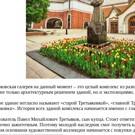
яковская галерея на данный момент – это целый комплекс из раз
 не только архитектурным решением зданий, но и экспозициями.
ое здание негласно называют «старой Третьяковкой», «главной Т
яковки». История всех зданий комплекса начинается именно с гл
нователь Павел Михайлович Третьяков, сын купца. Стоит отметит
точно зажиточным. Поэтому молодой наследник смог получить к
ия основания художественной коллекции начинается с покупки 