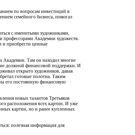
ванием по вопросам инвестиций в
рением семейного бизнеса, помогал
щаться с именитыми художниками,
 и профессорами Академии художеств.
и и приобрести ценные
ки Академии. Там он находил многие
шие должной финансовой поддержки. И
держивал открыто художников, давая
обретал готовые полотна. Таким
ь на его постоянную финансовую
вления новых талантов Третьяков
ного расположения всех картин. И уже
нных картин, но и ранее купленных
аться: полезная информация для