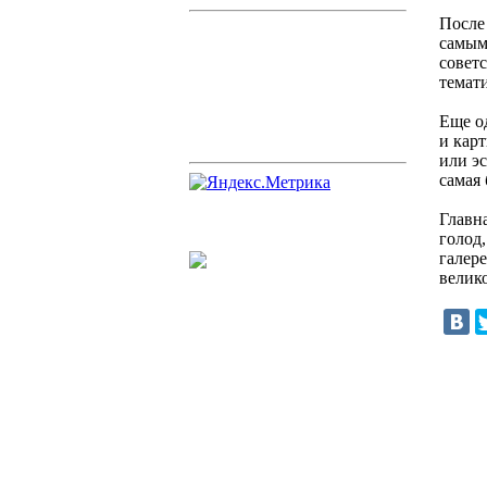
После
самым
совет
темат
Еще о
и кар
или эс
самая
Главн
голод
галере
велик