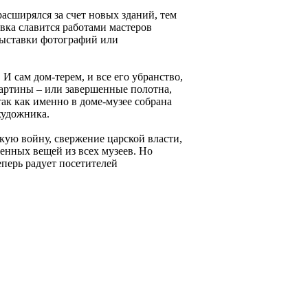
асширялся за счет новых зданий, тем
вка славится работами мастеров
выставки фотографий или
 сам дом-терем, и все его убранство,
Картины – или завершенные полотна,
 так как именно в доме-музее собрана
художника.
кую войну, свержение царской власти,
енных вещей из всех музеев. Но
еперь радует посетителей