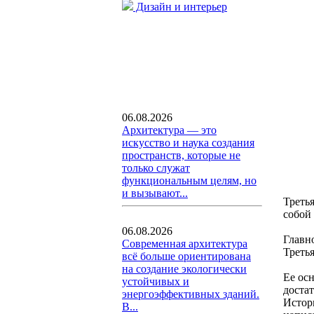
Дизайн и интерьер
06.08.2026
Архитектура — это
искусство и наука создания
пространств, которые не
только служат
функциональным целям, но
и вызывают...
Треть
собой
06.08.2026
Главн
Современная архитектура
Треть
всё больше ориентирована
на создание экологически
Ее ос
устойчивых и
доста
энергоэффективных зданий.
Истор
В...