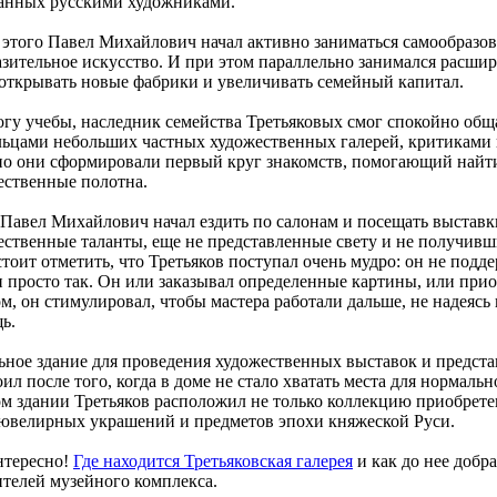
анных русскими художниками.
 этого Павел Михайлович начал активно заниматься самообразо
азительное искусство. И при этом параллельно занимался расши
 открывать новые фабрики и увеличивать семейный капитал.
огу учебы, наследник семейства Третьяковых смог спокойно об
льцами небольших частных художественных галерей, критиками
о они сформировали первый круг знакомств, помогающий найт
ественные полотна.
 Павел Михайлович начал ездить по салонам и посещать выстав
ественные таланты, еще не представленные свету и не получив
стоит отметить, что Третьяков поступал очень мудро: он не под
и просто так. Он или заказывал определенные картины, или при
ом, он стимулировал, чтобы мастера работали дальше, не надеяс
ь.
ьное здание для проведения художественных выставок и предста
ил после того, когда в доме не стало хватать места для нормаль
ом здании Третьяков расположил не только коллекцию приобрете
 ювелирных украшений и предметов эпохи княжеской Руси.
нтересно!
Где находится Третьяковская галерея
и как до нее добр
ителей музейного комплекса.