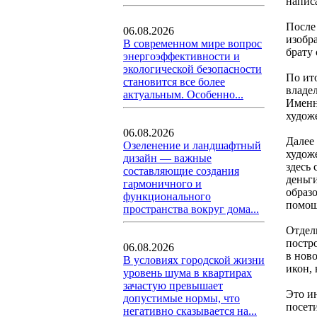
напис
После
06.08.2026
изобр
В современном мире вопрос
брату
энергоэффективности и
экологической безопасности
По ит
становится все более
владе
актуальным. Особенно...
Именн
худож
06.08.2026
Далее
Озеленение и ландшафтный
худож
дизайн — важные
здесь 
составляющие создания
деньг
гармоничного и
образ
функционального
помощ
пространства вокруг дома...
Отдел
постро
06.08.2026
в нов
В условиях городской жизни
икон,
уровень шума в квартирах
зачастую превышает
Это и
допустимые нормы, что
посет
негативно сказывается на...