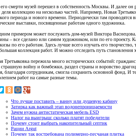
 его смерти музей перешел в собственность Москвы. И далее он р
 деля коллекцию на несколько частей. Например, Новая Третьяко
ского периода и нового времени. Периодически там проводятся 
ические выставки, посвященные работам одного художника.
дним примером может послужить дом-музей Виктора Васнецова. И
тины – все сделано или самим художником, или по его проекту. 
кизы по его работам. Здесь лучше всего изучать его творчество,
 большая коллекция работ. И можно отследить путь становления 
ая Третьяковка пережила много исторических событий: гражданс
, страшную войну и бомбежки, раздел страны и воровство драгоц
я, благодаря сотрудникам, смогла сохранить основной фонд. И т
олепием работ на самые разные темы.
Что лучше поставить – ванну или душевую кабину
Затирка как важный этап водонепроницаемости
Зачем нужна антистатическая мебель ESD
Налог на выигрыш: сколько платят победители
Почему стоит выбрать накопительный септик
Рации Argut
Почему так востребована полимерно-песчаная плитка