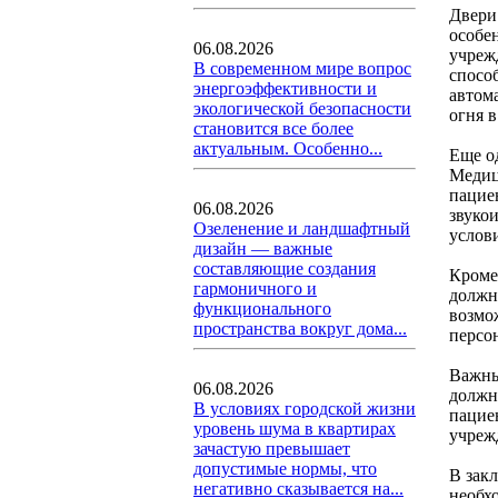
Двери
особе
06.08.2026
учреж
В современном мире вопрос
спосо
энергоэффективности и
автом
экологической безопасности
огня в
становится все более
актуальным. Особенно...
Еще о
Медиц
пацие
06.08.2026
звуко
Озеленение и ландшафтный
услови
дизайн — важные
составляющие создания
Кроме
гармоничного и
должн
функционального
возмо
пространства вокруг дома...
персо
Важны
06.08.2026
должн
В условиях городской жизни
пацие
уровень шума в квартирах
учрежд
зачастую превышает
допустимые нормы, что
В зак
негативно сказывается на...
необх