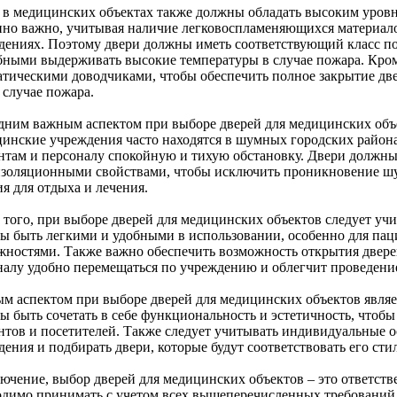
 в медицинских объектах также должны обладать высоким уровн
нно важно, учитывая наличие легковоспламеняющихся материал
дениях. Поэтому двери должны иметь соответствующий класс п
бными выдерживать высокие температуры в случае пожара. Кро
атическими доводчиками, чтобы обеспечить полное закрытие две
 случае пожара.
дним важным аспектом при выборе дверей для медицинских объе
инские учреждения часто находятся в шумных городских района
нтам и персоналу спокойную и тихую обстановку. Двери должн
изоляционными свойствами, чтобы исключить проникновение шу
я для отдыха и лечения.
 того, при выборе дверей для медицинских объектов следует уч
ы быть легкими и удобными в использовании, особенно для па
жностями. Также важно обеспечить возможность открытия дверей
налу удобно перемещаться по учреждению и облегчит проведени
м аспектом при выборе дверей для медицинских объектов являе
ы быть сочетать в себе функциональность и эстетичность, чтобы
нтов и посетителей. Также следует учитывать индивидуальные 
ения и подбирать двери, которые будут соответствовать его сти
лючение, выбор дверей для медицинских объектов – это ответств
одимо принимать с учетом всех вышеперечисленных требований 