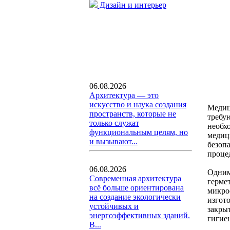
Дизайн и интерьер
06.08.2026
Архитектура — это
искусство и наука создания
Медиц
пространств, которые не
требу
только служат
необх
функциональным целям, но
медиц
и вызывают...
безоп
проце
06.08.2026
Одним
Современная архитектура
герме
всё больше ориентирована
микро
на создание экологически
изгот
устойчивых и
закры
энергоэффективных зданий.
гигие
В...