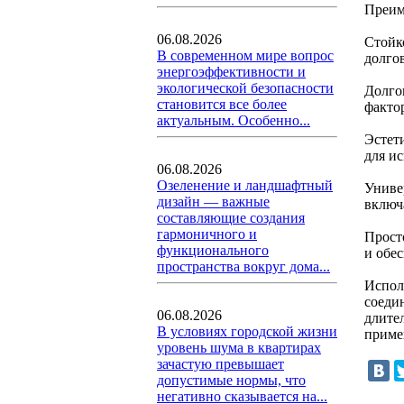
Преим
06.08.2026
Стойк
В современном мире вопрос
долго
энергоэффективности и
экологической безопасности
Долго
становится все более
факто
актуальным. Особенно...
Эстет
для и
06.08.2026
Озеленение и ландшафтный
Униве
дизайн — важные
включа
составляющие создания
гармоничного и
Прост
функционального
и обе
пространства вокруг дома...
Испол
соеди
06.08.2026
длите
В условиях городской жизни
приме
уровень шума в квартирах
зачастую превышает
допустимые нормы, что
негативно сказывается на...