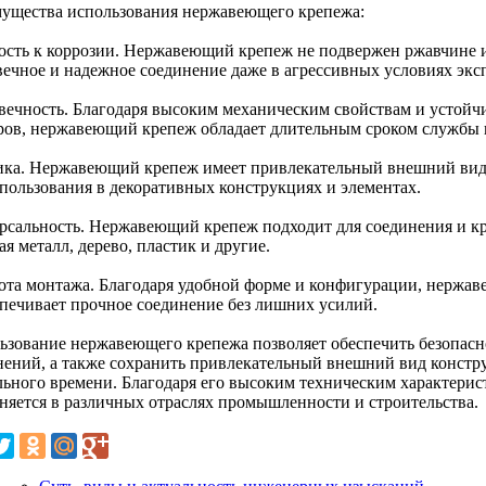
ущества использования нержавеющего крепежа:
ость к коррозии. Нержавеющий крепеж не подвержен ржавчине и
вечное и надежное соединение даже в агрессивных условиях экс
вечность. Благодаря высоким механическим свойствам и устойч
ров, нержавеющий крепеж обладает длительным сроком службы и
ика. Нержавеющий крепеж имеет привлекательный внешний вид,
спользования в декоративных конструкциях и элементах.
рсальность. Нержавеющий крепеж подходит для соединения и к
я металл, дерево, пластик и другие.
ота монтажа. Благодаря удобной форме и конфигурации, нержав
спечивает прочное соединение без лишних усилий.
ьзование нержавеющего крепежа позволяет обеспечить безопасно
нений, а также сохранить привлекательный внешний вид констр
льного времени. Благодаря его высоким техническим характери
няется в различных отраслях промышленности и строительства.