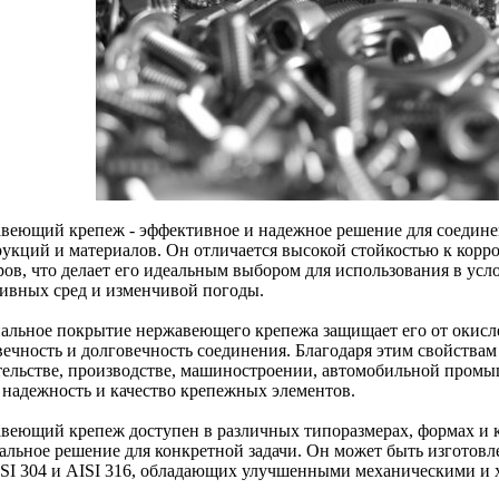
веющий крепеж - эффективное и надежное решение для соедине
рукций и материалов. Он отличается высокой стойкостью к кор
ров, что делает его идеальным выбором для использования в ус
сивных сред и изменчивой погоды.
альное покрытие нержавеющего крепежа защищает его от окисл
вечность и долговечность соединения. Благодаря этим свойствам
тельстве, производстве, машиностроении, автомобильной промыш
 надежность и качество крепежных элементов.
веющий крепеж доступен в различных типоразмерах, формах и к
альное решение для конкретной задачи. Он может быть изготовле
ISI 304 и AISI 316, обладающих улучшенными механическими и