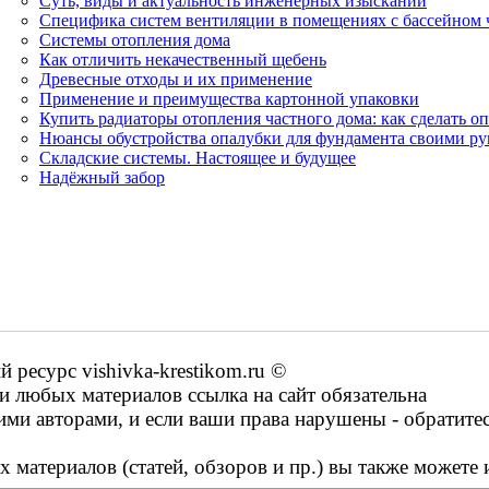
Суть, виды и актуальность инженерных изысканий
Специфика систем вентиляции в помещениях с бассейном 
Системы отопления дома
Как отличить некачественный щебень
Древесные отходы и их применение
Применение и преимущества картонной упаковки
Купить радиаторы отопления частного дома: как сделать 
Нюансы обустройства опалубки для фундамента своими р
Складские системы. Настоящее и будущее
Надёжный забор
ресурс vishivka-krestikom.ru ©
 любых материалов ссылка на сайт обязательна
ими авторами, и если ваши права нарушены - обратите
 материалов (статей, обзоров и пр.) вы также можете