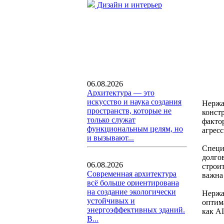
Дизайн и интерьер
06.08.2026
Архитектура — это
искусство и наука создания
Нержа
пространств, которые не
конст
только служат
факто
функциональным целям, но
агрес
и вызывают...
Специ
долго
06.08.2026
строи
Современная архитектура
важна
всё больше ориентирована
на создание экологически
Нержа
устойчивых и
оптим
энергоэффективных зданий.
как A
В...