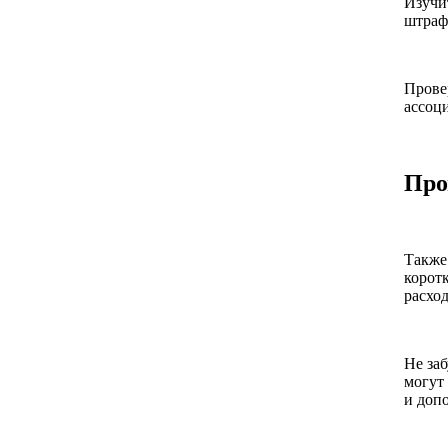
Изучи
штраф
Прове
ассоц
Про
Также 
корот
расход
Не за
могут
и доп