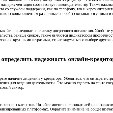
тная документация соответствует законодательству. Также важны
кта со службой поддержки, как по телефону, так и через интерн
агают своим клиентам различные способы связываться с ними и в
бывайте исследовать политику досрочного погашения. Удобные у
ельства раньше сроков, также являются индикатором прозрачност
вязана с крупными штрафами, стоит задуматься о выборе друго
 определить надежность онлайн-кредито
рьте наличие лицензии у кредитора. Убедитесь, что он зарегист
шения для ведения деятельности. Это можно сделать на сайте г
совый сектор.
те отзывы клиентов. Читайте мнения пользователей на независи
ализированных платформах. Обратите внимание на общее впечат