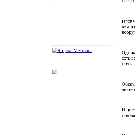
негат
Прове
комис
воору
Одним
есть в
почта 
Обрат
деятел
Ищите
полны