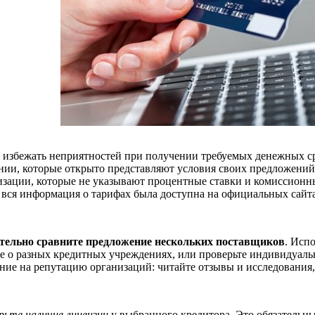
 избежать неприятностей при получении требуемых денежных ср
нии, которые открыто представляют условия своих предложений
изации, которые не указывают процентные ставки и комиссионны
 вся информация о тарифах была доступна на официальных сайта
тельно сравните предложение нескольких поставщиков
. Исп
е о разных кредитных учреждениях, или проверьте индивидуаль
ние на репутацию организаций: читайте отзывы и исследования,
рьте наличие лицензии
у выбранного кредитора. Это обязательн