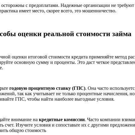
е осторожны с предоплатами. Надежные организации не требуют 
практика имеет место, скорее всего, это мошенничество.
собы оценки реальной стоимости займа
очной оценки итоговой стоимости кредита применяйте метод рас
руйте основную сумму и проценты. Это даст четкое представлени
е.
рьте
годовую процентную ставку (ГПС)
. Она часто использует
ожений, так как учитывает не только процентные начисления, н
ивайте ГПС, чтобы найти наиболее выгодные условия.
айте внимание на
кредитные комиссии
. Часто компании взима
ть счет. Изучите условия и сопоставьте их с другими предложе
чить общую стоимость