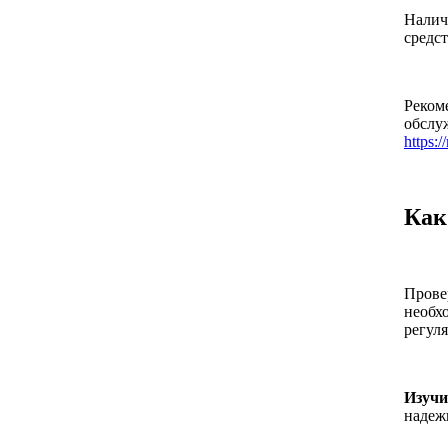
Налич
средс
Реком
обслу
https:/
Как
Прове
необх
регуля
Изучи
надеж