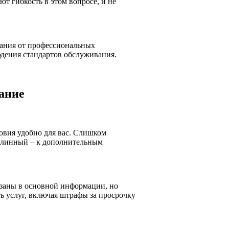
т гибкость в этом вопросе, и не
нания от профессиональных
юдения стандартов обслуживания.
ание
ловия удобно для вас. Слишком
 длинный – к дополнительным
азаны в основной информации, но
ь услуг, включая штрафы за просрочку