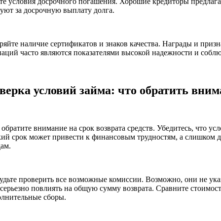
те условия досрочного погашения. Хорошие кредиторы предлагаю
уют за досрочную выплату долга.
ряйте наличие сертификатов и знаков качества. Награды и приз
иаций часто являются показателями высокой надежности и собл
верка условий займа: что обратить вним
обратите внимание на срок возврата средств. Убедитесь, что ус
кий срок может привести к финансовым трудностям, а слишком
ам.
будьте проверить все возможные комиссии. Возможно, они не ук
 серьезно повлиять на общую сумму возврата. Сравните стоимост
олнительные сборы.