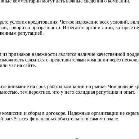
ивные комментарии могут дать важные сведения о компании.
рьте условия кредитования. Четкое изложение всех условий, вкл
сии, говорит о прозрачности. Избегайте организаций, которые
женным репутацией.
 из признаков надежности является наличие качественной поддер
озможность связаться с представителями компании через несколь
или чат на сайте.
ите внимание на срок работы компании на рынке. Чем дольше кр
ьностью, тем вероятнее, что у него солидная репутация и опыт.
 комиссии и сборы в договоре. Надежные организации не скрыва
й расчёт всех финансовых обязательств в самом начале.