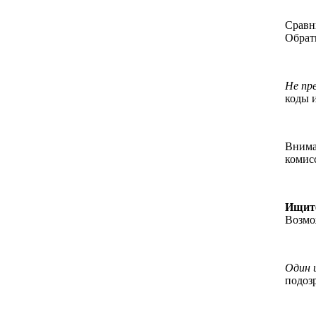
Сравн
Обрат
Не пр
коды 
Внима
комис
Ищите
Возмо
Один 
подоз