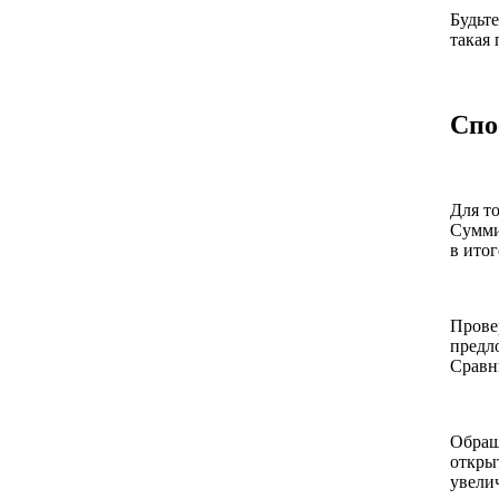
Будьт
такая 
Спо
Для т
Сумми
в итог
Прове
предл
Сравн
Обращ
откры
увели