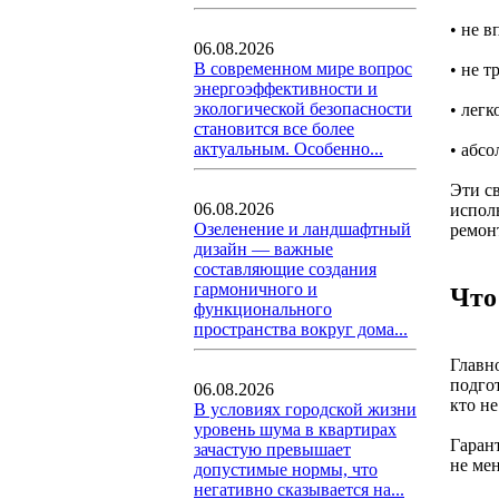
• не в
06.08.2026
В современном мире вопрос
• не т
энергоэффективности и
экологической безопасности
• легк
становится все более
актуальным. Особенно...
• абс
Эти с
06.08.2026
испол
Озеленение и ландшафтный
ремонт
дизайн — важные
составляющие создания
гармоничного и
Что
функционального
пространства вокруг дома...
Главно
подго
06.08.2026
кто н
В условиях городской жизни
уровень шума в квартирах
Гаран
зачастую превышает
не мен
допустимые нормы, что
негативно сказывается на...