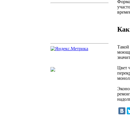
Форма
участ
времен
Как
Такой 
моющи
значит
Цвет 
перекр
моноли
Эконо
ремонт
надол