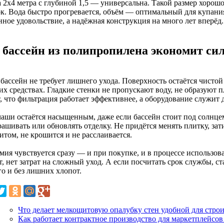
 2х4 метра с глубиной 1,5 — универсальна. Такой размер хорош
ок. Вода быстро прогревается, объём — оптимальный для купания
ное удовольствие, а надёжная конструкция на много лет вперёд.
 бассейн из полипропилена экономит си
бассейн не требует лишнего ухода. Поверхность остаётся чистой
х средствах. Гладкие стенки не пропускают воду, не образуют п
, что фильтрация работает эффективнее, а оборудование служит 
чаши остаётся насыщенным, даже если бассейн стоит под солнцем
ашивать или обновлять отделку. Не придётся менять плитку, зат
том, не крошится и не расслаивается.
мия чувствуется сразу — и при покупке, и в процессе использов
, нет затрат на сложный уход. А если посчитать срок службы, с
го и без лишних хлопот.
Что делает мелкощитовую опалубку стен удобной для строи
Как работает контрактное производство для маркетплейсов 