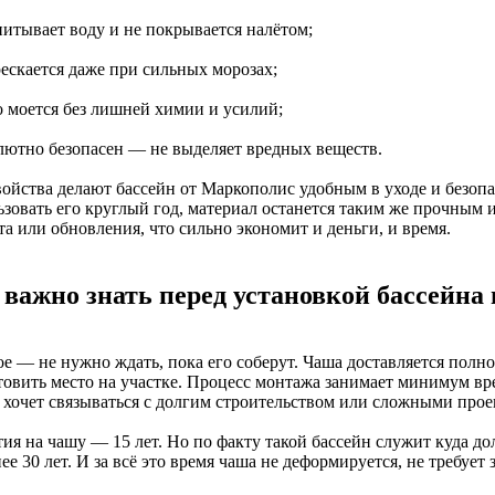
питывает воду и не покрывается налётом;
рескается даже при сильных морозах;
о моется без лишней химии и усилий;
олютно безопасен — не выделяет вредных веществ.
войства делают бассейн от Маркополис удобным в уходе и безопа
ьзовать его круглый год, материал останется таким же прочным 
а или обновления, что сильно экономит и деньги, и время.
 важно знать перед установкой бассейна 
е — не нужно ждать, пока его соберут. Чаша доставляется полно
товить место на участке. Процесс монтажа занимает минимум вре
е хочет связываться с долгим строительством или сложными прое
тия на чашу — 15 лет. Но по факту такой бассейн служит куда д
ее 30 лет. И за всё это время чаша не деформируется, не требуе