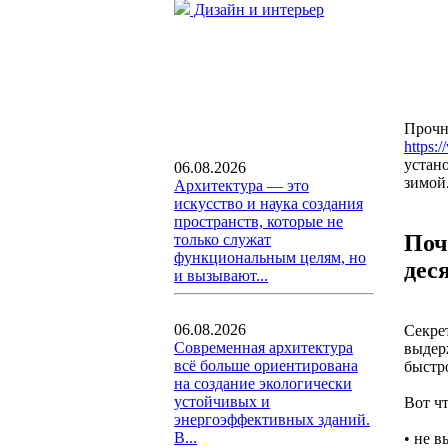
Дизайн и интерьер
Прочн
https:
устано
06.08.2026
зимой
Архитектура — это
искусство и наука создания
пространств, которые не
Поч
только служат
функциональным целям, но
дес
и вызывают...
06.08.2026
Секре
Современная архитектура
выдер
всё больше ориентирована
быстро
на создание экологически
устойчивых и
Вот ч
энергоэффективных зданий.
В...
• не в