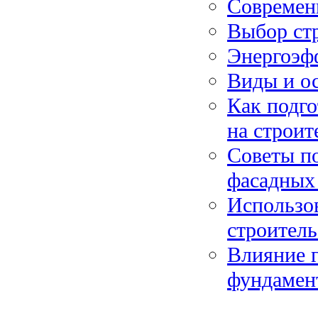
Современ
Выбор стр
Энергоэфф
Виды и о
Как подго
на строит
Советы п
фасадных
Использо
строитель
Влияние г
фундамен