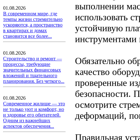
выполнении мас
01.08.2026
В современном мире, где
использовать с
темпы жизни стремительно
ускоряются, а пространство
устойчивую пла
в квартирах и домах
становится все более...
инструментами 
01.08.2026
Обязательно об
Строительство и ремонт —
процессы, требующие
качество оборуд
значительных финансовых
вложений и тщательного
проверенные из
планирования. Без четкого...
безопасности. 
01.08.2026
осмотрите стрем
Современное жилище — это
не только уют и комфорт, но
деформаций, по
и здоровье его обитателей.
Одним из важнейших
аспектов обеспечения...
Правильная уст