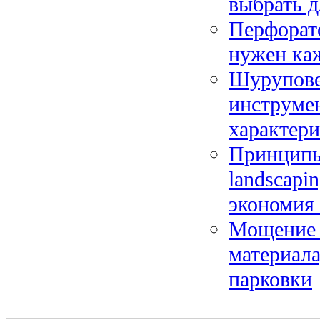
выбрать д
Перфорато
нужен ка
Шуруповер
инструме
характер
Принципы 
landscapi
экономия
Мощение 
материала
парковки