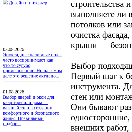
строительства и
Дизайн и интерьер
выполняете ли в
потолков или з
очистка фасада,
крыши — безопа
03.08.2026
Эпоксидные наливные полы
часто воспринимают как
Выбор подходящ
что-то сугубо
промышленное. Но на самом
Первый шаг к б
деле это решение активно...
инструмента. Дл
01.08.2026
стен или монтаж
Выбор дверей и окон для
квартиры или дома —
Они бывают раз
важный этап в создании
комфортного и безопасного
односторонние, 
жилья. Правильный
подбор...
внешних работ,