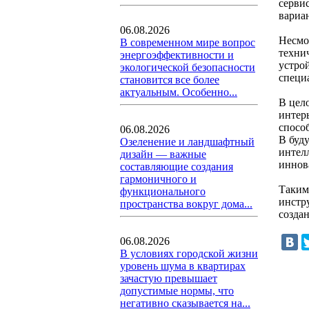
серви
вариан
06.08.2026
Несмо
В современном мире вопрос
техни
энергоэффективности и
устро
экологической безопасности
специ
становится все более
актуальным. Особенно...
В цел
интер
спосо
06.08.2026
В буд
Озеленение и ландшафтный
интел
дизайн — важные
иннов
составляющие создания
гармоничного и
Таким
функционального
инстр
пространства вокруг дома...
созда
06.08.2026
В условиях городской жизни
уровень шума в квартирах
зачастую превышает
допустимые нормы, что
негативно сказывается на...