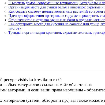
3D-печать домов: современные технологии, материалы и 
Организация места для сушки белья в квартире: скрытые 
Как создать систему полива комнатных растений во время 
Идеи для оформления праздника в саду: день рождения, св
Строительство и отделка сауны или бани в подвале частно
Как обустроить место для курения на балконе или улице, ч
чистоту
Тренды в организации хранения: скрытые системы, транс
ресурс vishivka-krestikom.ru ©
 любых материалов ссылка на сайт обязательна
ими авторами, и если ваши права нарушены - обратите
 материалов (статей, обзоров и пр.) вы также можете