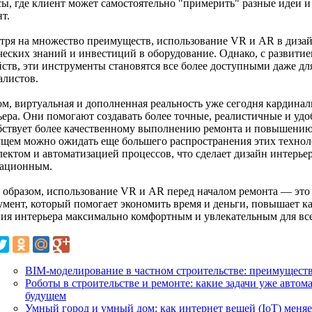
сы, где клиент может самостоятельно "примерить" разные идеи 
т.
тря на множество преимуществ, использование VR и AR в дизай
ческих знаний и инвестиций в оборудование. Однако, с развити
йств, эти инструменты становятся все более доступными даже дл
алистов.
ом, виртуальная и дополненная реальность уже сегодня кардина
ьера. Они помогают создавать более точные, реалистичные и удо
бствует более качественному выполнению ремонта и повышению 
ущем можно ожидать еще большего распространения этих технол
лектом и автоматизацией процессов, что сделает дизайн интерье
ационным.
 образом, использование VR и AR перед началом ремонта — это
умент, который помогает экономить время и деньги, повышает ка
ния интерьера максимально комфортным и увлекательным для все
BIM-моделирование в частном строительстве: преимуществ
Роботы в строительстве и ремонте: какие задачи уже авто
будущем
Умный город и умный дом: как интернет вещей (IoT) меня