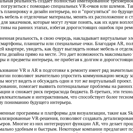
альная реальность создает полностью имитированное трехмерное 
 погрузиться с помощью специальных VR-очков или шлемов. Так
ть планировку и дизайн интерьера, но и "прогуляться" по будуще
ть мебель и отделочные материалы, менять их расположение и ст
для заказчиков, которые могут лучше понять, как их идеи воплот
ктивы на ранних этапах, избегая дорогостоящих ошибок при рем
ненная реальность, в свою очередь, накладывает виртуальные эл
 смартфоны, планшеты или специальные очки. Благодаря AR, поль
й квартире, увидеть, как будут выглядеть новые мебель и отдел
нты дизайна прямо на месте. Это дает возможность максимально
уры и предметы интерьера, не прибегая к долгим и дорогостоящ
ьзование VR и AR в подготовке к ремонту имеет ряд значительн
логии позволяют значительно упростить коммуникацию между за
ны могут видеть и обсуждать один и тот же виртуальный проект.
ровании, помогает выявить потенциальные проблемы на ранних 
зации и снижает риск перерасхода бюджета. В-третьих, эти техн
 увлекательным и интерактивным, что способствует более тесном
му пониманию будущего интерьера.
менные программы и платформы для визуализации, такие как Sket
ализированные VR-решения, позволяют создавать детализирова
ьеров. Многие из них интегрируют функции AR, что делает проц
мально удобным и быстрым. Некоторые компании предлагают п