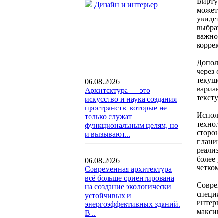
Вирту
Дизайн и интерьер
может
увиде
выбра
важно 
корре
Допол
через
текуще
06.08.2026
вариа
Архитектура — это
текст
искусство и наука создания
пространств, которые не
Испол
только служат
техно
функциональным целям, но
сторо
и вызывают...
плани
реали
более
06.08.2026
четко
Современная архитектура
всё больше ориентирована
Совре
на создание экологически
специ
устойчивых и
интер
энергоэффективных зданий.
макси
В...