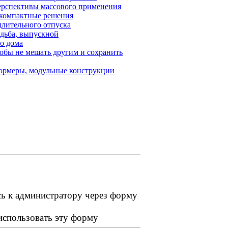
перспективы массового применения
и компактные решения
длительного отпуска
адьба, выпускной
го дома
тобы не мешать другим и сохранить
формеры, модульные конструкции
сь к администратору через форму
 использовать эту форму