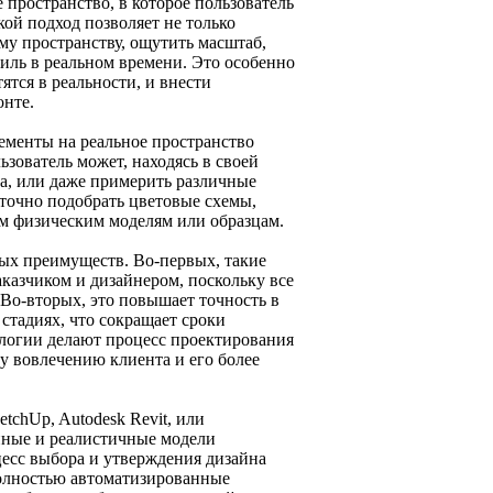
пространство, в которое пользователь
ой подход позволяет не только
му пространству, ощутить масштаб,
иль в реальном времени. Это особенно
ятся в реальности, и внести
онте.
ементы на реальное пространство
зователь может, находясь в своей
ка, или даже примерить различные
 точно подобрать цветовые схемы,
им физическим моделям или образцам.
ых преимуществ. Во-первых, такие
казчиком и дизайнером, поскольку все
 Во-вторых, это повышает точность в
стадиях, что сокращает сроки
ологии делают процесс проектирования
у вовлечению клиента и его более
chUp, Autodesk Revit, или
нные и реалистичные модели
есс выбора и утверждения дизайна
олностью автоматизированные