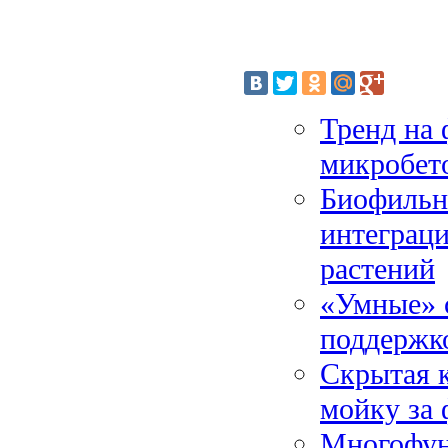
Тренд на 
микробет
Биофильны
интеграц
растений
«Умные» 
поддержк
Скрытая к
мойку за
Многофун