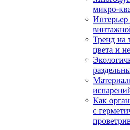
микро-кв
Интерьер 
винтажно
Тренд на 
цвета и н
Экологичн
раздельн
Материалы
испарений
Как орган
с гермет
проветри