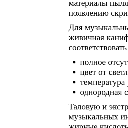
материалы пылят
появлению скрип
Для музыкальны
живичная каниф
соответствоват
полное отсу
цвет от свет
температура 
однородная с
Таловую и экст
музыкальных ин
жирные кислоты