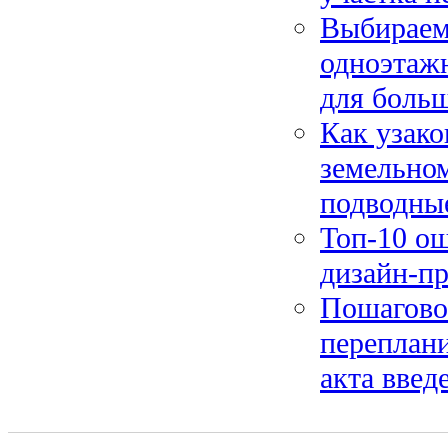
Выбираем
одноэтаж
для боль
Как узак
земельном
подводны
Топ-10 о
дизайн-пр
Пошагово
переплани
акта введ