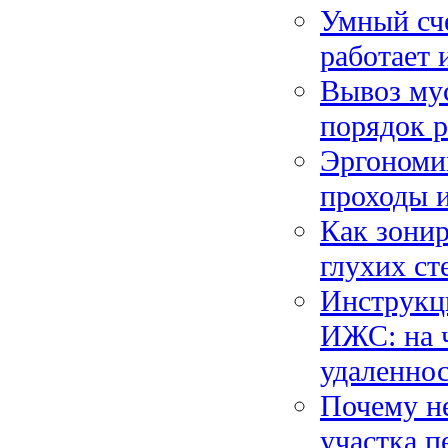
Умный сче
работает 
Вывоз мус
порядок р
Эргономик
проходы и
Как зонир
глухих ст
Инструкци
ИЖС: на ч
удаленнос
Почему не
участка п