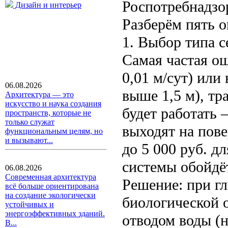
Роспотребнадзор
Дизайн и интерьер
Разберём пять о
1. Выбор типа с
Самая частая ош
0,01 м/сут) или
06.08.2026
выше 1,5 м), т
Архитектура — это
искусство и наука создания
будет работать 
пространств, которые не
только служат
выходят на пов
функциональным целям, но
и вызывают...
до 5 000 руб. д
системы обойдёт
06.08.2026
Современная архитектура
Решение: при г
всё больше ориентирована
на создание экологически
биологической 
устойчивых и
энергоэффективных зданий.
отводом воды (н
В...