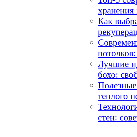
хранения 
Как выбра
рекуперац
Современ
потолков:
Лучшие и
бохо: сво
Полезные
теплого п
Технолог
стен: сов