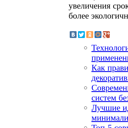
увеличения сро
более экологич
Технологи
применен
Как прави
декорати
Современн
систем бе
Лучшие ид
минимализ
Топ-5 со