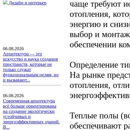
чаще требуют и
Дизайн и интерьер
отопления, кот
энергию и сниз
выбор и монтаж
обеспечении ко
06.08.2026
Архитектура — это
искусство и наука создания
Определение ти
пространств, которые не
только служат
На рынке предс
функциональным целям, но
и вызывают...
отопления, отл
энергоэффектив
06.08.2026
Современная архитектура
всё больше ориентирована
на создание экологически
Теплые полы (в
устойчивых и
энергоэффективных зданий.
обеспечивают р
В...