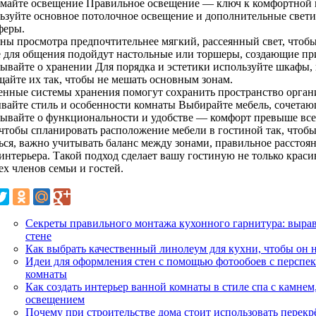
майте освещение Правильное освещение — ключ к комфортной 
ьзуйте основное потолочное освещение и дополнительные свети
феры.
ны просмотра предпочтительнее мягкий, рассеянный свет, чтобы 
е для общения подойдут настольные или торшеры, создающие пр
бывайте о хранении Для порядка и эстетики используйте шкафы,
щайте их так, чтобы не мешать основным зонам.
енные системы хранения помогут сохранить пространство орга
вайте стиль и особенности комнаты Выбирайте мебель, сочетаю
бывайте о функциональности и удобстве — комфорт превыше все
 чтобы спланировать расположение мебели в гостиной так, чтобы
ься, важно учитывать баланс между зонами, правильное расстоя
 интерьера. Такой подход сделает вашу гостиную не только крас
ех членов семьи и гостей.
Секреты правильного монтажа кухонного гарнитура: выра
стене
Как выбрать качественный линолеум для кухни, чтобы он н
Идеи для оформления стен с помощью фотообоев с перспек
комнаты
Как создать интерьер ванной комнаты в стиле спа с камне
освещением
Почему при строительстве дома стоит использовать перекр