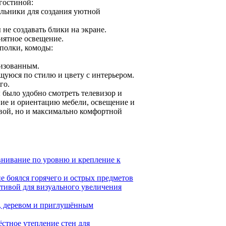
гостиной:
льники для создания уютной
не создавать блики на экране.
иятное освещение.
 полки, комоды:
низованным.
щуюся по стилю и цвету с интерьером.
го.
 было удобно смотреть телевизор и
ние и ориентацию мебели, освещение и
ивой, но и максимально комфортной
внивание по уровню и крепление к
е боялся горячего и острых предметов
тивой для визуального увеличения
м, деревом и приглушённым
ёстное утепление стен для