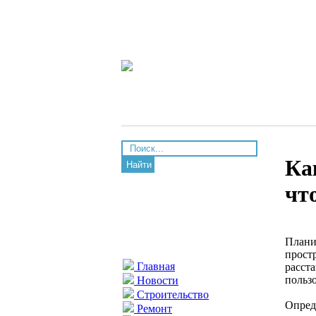
Ка
Найти
чт
Плани
простр
Главная
расст
польз
Новости
Строительство
Опред
Ремонт