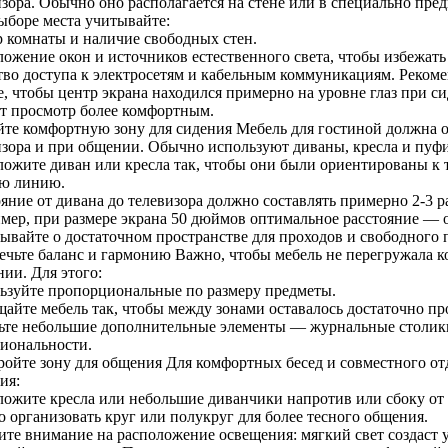
зора. Обычно оно располагается на стене или в специально пред
ыборе места учитывайте:
р комнаты и наличие свободных стен.
ожение окон и источников естественного света, чтобы избежать 
тво доступа к электросетям и кабельным коммуникациям. Рекомен
е, чтобы центр экрана находился примерно на уровне глаз при с
ет просмотр более комфортным.
йте комфортную зону для сидения Мебель для гостиной должна о
изора и при общении. Обычно используют диваны, кресла и пуф
ложите диван или кресла так, чтобы они были ориентированы к т
ю линию.
яние от дивана до телевизора должно составлять примерно 2-3 р
мер, при размере экрана 50 дюймов оптимальное расстояние — о
бывайте о достаточном пространстве для проходов и свободного
ечьте баланс и гармонию Важно, чтобы мебель не перегружала к
ии. Для этого:
ьзуйте пропорциональные по размеру предметы.
щайте мебель так, чтобы между зонами оставалось достаточно пр
ьте небольшие дополнительные элементы — журнальные столики
иональности.
ройте зону для общения Для комфортных бесед и совместного от
ия:
ложите кресла или небольшие диванчики напротив или сбоку от 
 организовать круг или полукруг для более тесного общения.
ите внимание на расположение освещения: мягкий свет создаст 