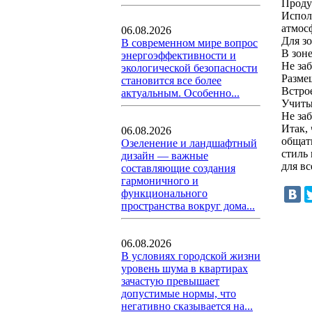
Проду
Испол
атмос
06.08.2026
Для зо
В современном мире вопрос
В зон
энергоэффективности и
Не за
экологической безопасности
Разме
становится все более
Встро
актуальным. Особенно...
Учиты
Не за
Итак,
06.08.2026
общат
Озеленение и ландшафтный
стиль
дизайн — важные
для вс
составляющие создания
гармоничного и
функционального
пространства вокруг дома...
06.08.2026
В условиях городской жизни
уровень шума в квартирах
зачастую превышает
допустимые нормы, что
негативно сказывается на...