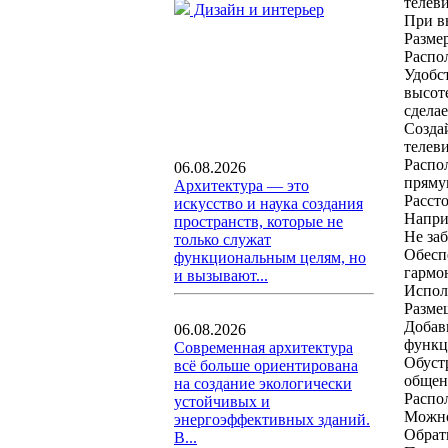
телеви
Дизайн и интерьер
При в
Разме
Распол
Удобс
высот
сдела
Созда
телев
Распо
06.08.2026
пряму
Архитектура — это
Рассто
искусство и наука создания
Напри
пространств, которые не
Не за
только служат
Обесп
функциональным целям, но
гармон
и вызывают...
Испол
Разме
Добав
06.08.2026
функц
Современная архитектура
Обуст
всё больше ориентирована
общен
на создание экологически
Распо
устойчивых и
Можно
энергоэффективных зданий.
Обрат
В...