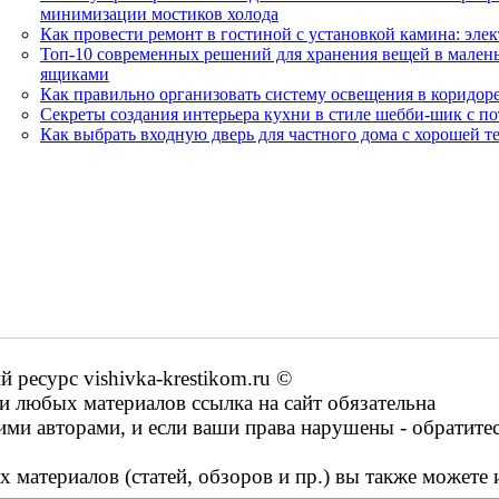
минимизации мостиков холода
Как провести ремонт в гостиной с установкой камина: эле
Топ-10 современных решений для хранения вещей в малень
ящиками
Как правильно организовать систему освещения в коридоре
Секреты создания интерьера кухни в стиле шебби-шик с п
Как выбрать входную дверь для частного дома с хорошей 
ресурс vishivka-krestikom.ru ©
 любых материалов ссылка на сайт обязательна
ими авторами, и если ваши права нарушены - обратите
 материалов (статей, обзоров и пр.) вы также можете