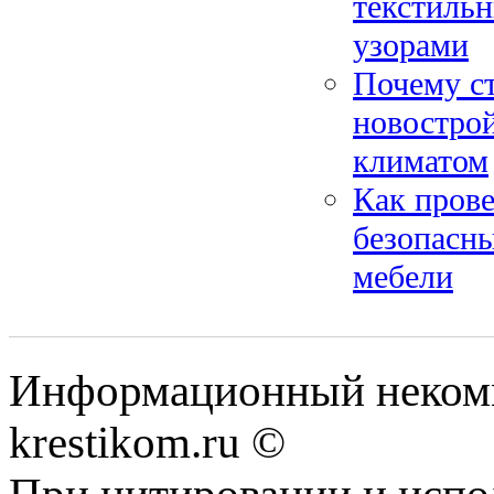
текстиль
узорами
Почему ст
новостро
климатом
Как прове
безопасны
мебели
Информационный некомме
krestikom.ru ©