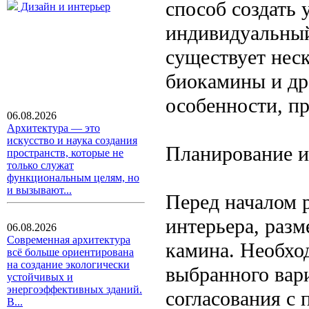
способ создать
Дизайн и интерьер
индивидуальный
существует неск
биокамины и др
особенности, п
06.08.2026
Архитектура — это
искусство и наука создания
Планирование и
пространств, которые не
только служат
функциональным целям, но
и вызывают...
Перед началом 
интерьера, раз
06.08.2026
Современная архитектура
камина. Необхо
всё больше ориентирована
на создание экологически
выбранного вар
устойчивых и
энергоэффективных зданий.
согласования с
В...