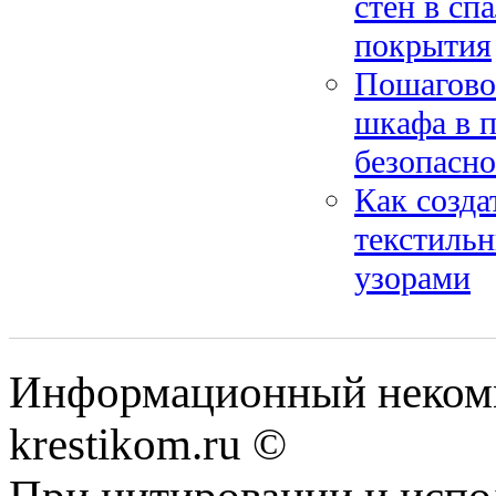
стен в сп
покрытия
Пошагово
шкафа в п
безопасн
Как созда
текстиль
узорами
Информационный некомме
krestikom.ru ©