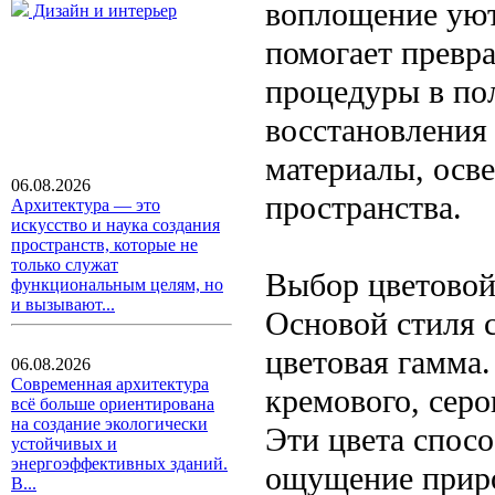
воплощение уют
Дизайн и интерьер
помогает превр
процедуры в по
восстановления
материалы, осв
06.08.2026
пространства.
Архитектура — это
искусство и наука создания
пространств, которые не
только служат
Выбор цветовой
функциональным целям, но
и вызывают...
Основой стиля с
цветовая гамма
06.08.2026
Современная архитектура
кремового, серо
всё больше ориентирована
на создание экологически
Эти цвета спос
устойчивых и
энергоэффективных зданий.
ощущение приро
В...