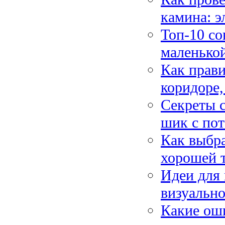
камина: э
Топ-10 с
маленькой
Как прави
коридоре,
Секреты с
шик с по
Как выбра
хорошей 
Идеи для 
визуально
Какие ош