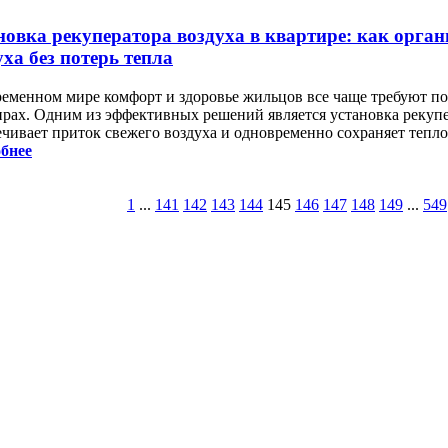
новка рекуператора воздуха в квартире: как орган
уха без потерь тепла
ременном мире комфорт и здоровье жильцов все чаще требуют по
ирах. Одним из эффективных решений является установка рекупе
ечивает приток свежего воздуха и одновременно сохраняет тепл
бнее
1
...
141
142
143
144
145
146
147
148
149
...
549