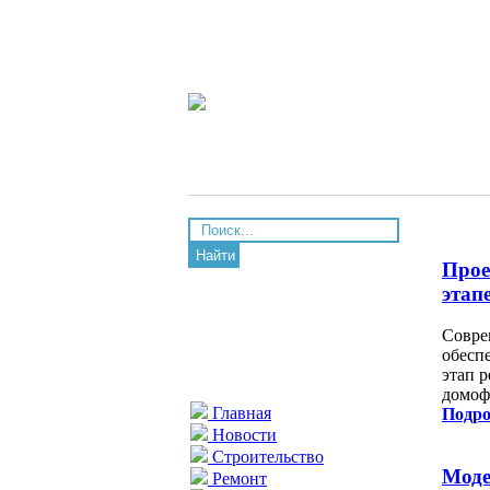
Найти
Прое
этап
Совре
обесп
этап 
домоф
Главная
Подро
Новости
Строительство
Моде
Ремонт