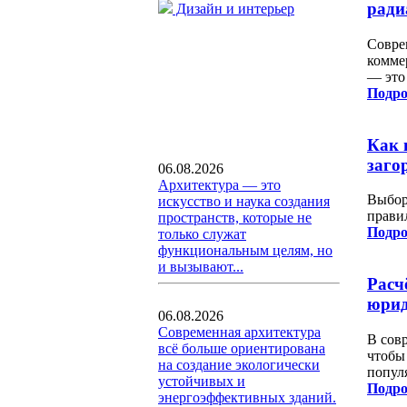
ради
Дизайн и интерьер
Совре
комме
— это
Подро
Как 
заго
06.08.2026
Архитектура — это
Выбор
искусство и наука создания
прави
пространств, которые не
Подро
только служат
функциональным целям, но
и вызывают...
Расч
юрид
06.08.2026
Современная архитектура
В сов
всё больше ориентирована
чтобы
на создание экологически
попул
устойчивых и
Подро
энергоэффективных зданий.