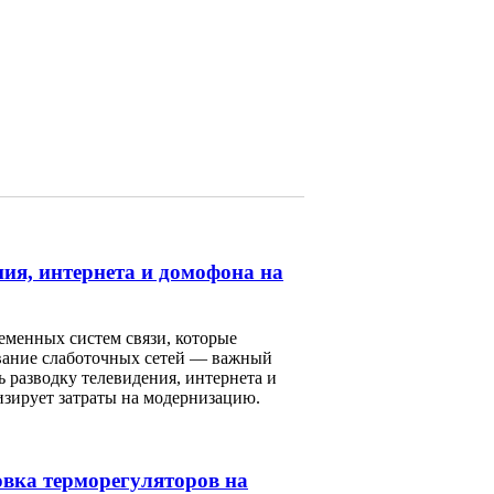
ния, интернета и домофона на
менных систем связи, которые
ование слаботочных сетей — важный
 разводку телевидения, интернета и
изирует затраты на модернизацию.
овка терморегуляторов на