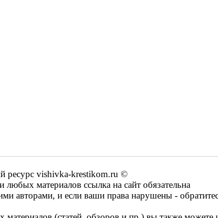
ресурс vishivka-krestikom.ru ©
 любых материалов ссылка на сайт обязательна
ими авторами, и если ваши права нарушены - обратите
 материалов (статей, обзоров и пр.) вы также можете