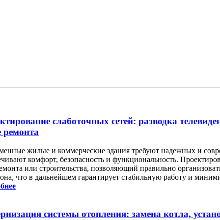
ктирование слаботочных сетей: разводка телевиде
е ремонта
менные жилые и коммерческие здания требуют надежных и совре
ечивают комфорт, безопасность и функциональность. Проектир
ремонта или строительства, позволяющий правильно организовать
она, что в дальнейшем гарантирует стабильную работу и миним
бнее
рнизация системы отопления: замена котла, устан