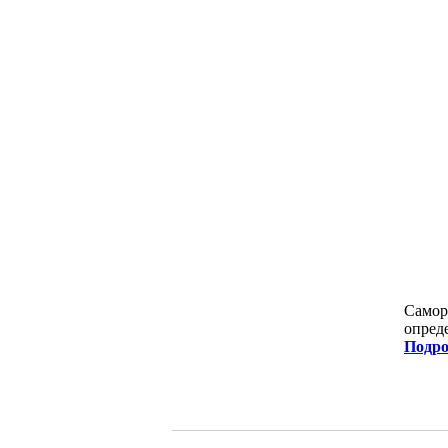
Самор
опред
Подро