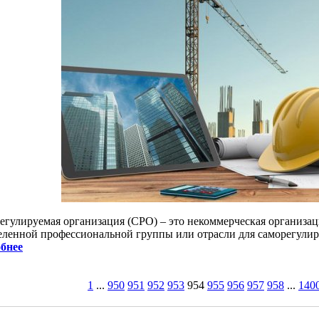
егулируемая организация (СРО) – это некоммерческая организа
еленной профессиональной группы или отрасли для саморегулиро
бнее
1
...
950
951
952
953
954
955
956
957
958
...
140