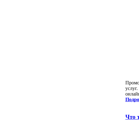
Промо
услуг
онлай
Подро
Что 