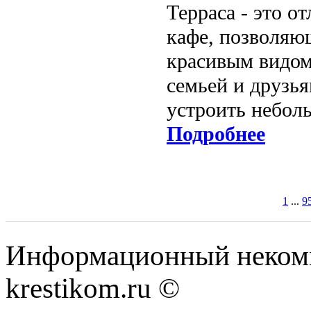
Терраса - это о
кафе, позволяю
красивым видом.
семьей и друзья
устроить небол
Подробнее
1
...
9
Информационный некомме
krestikom.ru ©